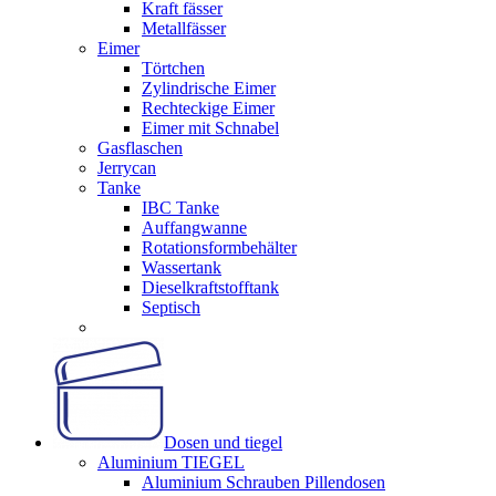
Kraft fässer
Metallfässer
Eimer
Törtchen
Zylindrische Eimer
Rechteckige Eimer
Eimer mit Schnabel
Gasflaschen
Jerrycan
Tanke
IBC Tanke
Auffangwanne
Rotationsformbehälter
Wassertank
Dieselkraftstofftank
Septisch
Dosen und tiegel
Aluminium TIEGEL
Aluminium Schrauben Pillendosen