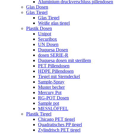
Aluminium druckverschluss pillendosen
Glas Dosen
Glas Tiegel
Glas Tiegel
Weiße glas tiegel
Plastik Dosen
Unipot
Securibox
UN Dosen
Duquesa Dosen
dosen SERIE-R
Duquesa dosen mit sterillem
PET Pillendosen
HDPE Pillendosen
Tiegel mit Sterndeckel
Sample-Spray
Muster becher
Mercury Pot
RG-POT Dosen
Sample pot
MESSLÖFFEL
Plastik Tiegel
Chicago PET tiegel
Quadratisches PP tiegel
Zylindrisch PET tiegel