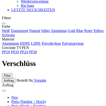
Wiederverwertung
Big bags
LETZTE NEUICHKEITEN
Filtrar
Farbe
Weiß
Transparent
Natural
Silber
Aluminiun
Gold
Blue
Roter
Yellow
Schwarz
Material
Aluminium
HDPE
LDPE
Polyethylene
Polypropylene
Gewinde TYPEN
PP18
PP20
PP24
PP28
Verschlüss
Filter
Bestellt für
Vorgabe
Auftrag
Auftrag
Neu
Preis (Niedrig > Hoch)
Preis (Hoch > Niedrig)