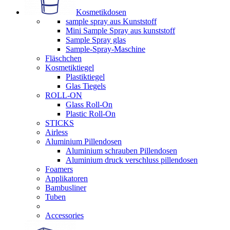
Kosmetikdosen
sample spray aus Kunststoff
Mini Sample Spray aus kunststoff
Sample Spray glas
Sample-Spray-Maschine
Fläschchen
Kosmetiktiegel
Plastiktiegel
Glas Tiegels
ROLL-ON
Glass Roll-On
Plastic Roll-On
STICKS
Airless
Aluminium Pillendosen
Aluminium schrauben Pillendosen
Aluminium druck verschluss pillendosen
Foamers
Applikatoren
Bambusliner
Tuben
Accessories