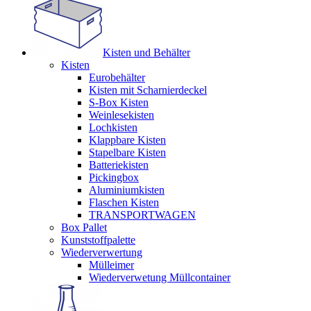
Kisten und Behälter
Kisten
Eurobehälter
Kisten mit Scharnierdeckel
S-Box Kisten
Weinlesekisten
Lochkisten
Klappbare Kisten
Stapelbare Kisten
Batteriekisten
Pickingbox
Aluminiumkisten
Flaschen Kisten
TRANSPORTWAGEN
Box Pallet
Kunststoffpalette
Wiederverwertung
Mülleimer
Wiederverwetung Müllcontainer