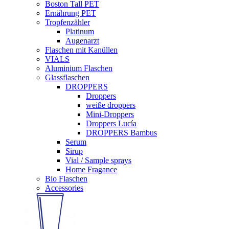
Boston Tall PET
Ernährung PET
Tropfenzähler
Platinum
Augenarzt
Flaschen mit Kanüllen
VIALS
Aluminium Flaschen
Glassflaschen
DROPPERS
Droppers
weiße droppers
Mini-Droppers
Droppers Lucía
DROPPERS Bambus
Serum
Sirup
Vial / Sample sprays
Home Fragance
Bio Flaschen
Accessories