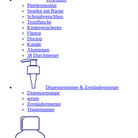
Pipettenmontur
Stopfen mit Bürste
Schraubverschluss
Tropfflasche
Kindergesicherter
Fliptop
Disctop
Kanüle
Aluminium
38 Durchmesser
Dispenserpumpe & Zerstüuberpumpe
Dispenserpumpe
serum
Zerstäuberpumpe
Triggerpumpe