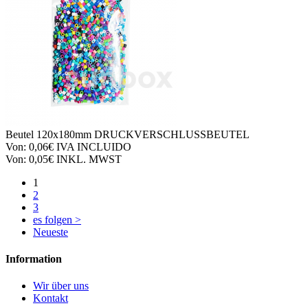
Beutel
120x180mm DRUCKVERSCHLUSSBEUTEL
Von:
0,06€
IVA INCLUIDO
Von:
0,05€
INKL. MWST
1
2
3
es folgen >
Neueste
Information
Wir über uns
Kontakt