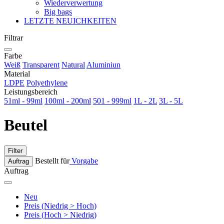
Wiederverwertung
Big bags
LETZTE NEUICHKEITEN
Filtrar
Farbe
Weiß
Transparent
Natural
Aluminiun
Material
LDPE
Polyethylene
Leistungsbereich
51ml - 99ml
100ml - 200ml
501 - 999ml
1L - 2L
3L - 5L
Beutel
Filter
Bestellt für
Vorgabe
Auftrag
Auftrag
Neu
Preis (Niedrig > Hoch)
Preis (Hoch > Niedrig)