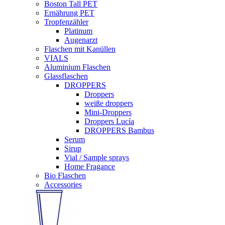
Boston Tall PET
Ernährung PET
Tropfenzähler
Platinum
Augenarzt
Flaschen mit Kanüllen
VIALS
Aluminium Flaschen
Glassflaschen
DROPPERS
Droppers
weiße droppers
Mini-Droppers
Droppers Lucía
DROPPERS Bambus
Serum
Sirup
Vial / Sample sprays
Home Fragance
Bio Flaschen
Accessories