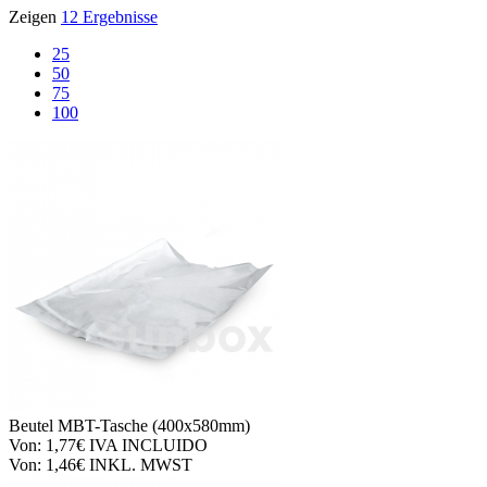
Zeigen
12 Ergebnisse
25
50
75
100
Beutel
MBT-Tasche (400x580mm)
Von:
1,77€
IVA INCLUIDO
Von:
1,46€
INKL. MWST