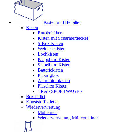
Kisten und Behälter
Kisten
Eurobehälter
Kisten mit Scharnierdeckel
S-Box Kisten
Weinlesekisten
Lochkisten
Klappbare Kisten
Stapelbare Kisten
Batteriekisten
Pickingbox
Aluminiumkisten
Flaschen Kisten
TRANSPORTWAGEN
Box Pallet
Kunststoffpalette
Wiederverwertung
Mülleimer
Wiederverwetung Müllcontainer