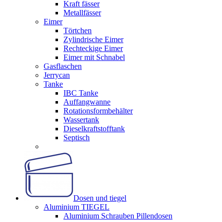
Kraft fässer
Metallfässer
Eimer
Törtchen
Zylindrische Eimer
Rechteckige Eimer
Eimer mit Schnabel
Gasflaschen
Jerrycan
Tanke
IBC Tanke
Auffangwanne
Rotationsformbehälter
Wassertank
Dieselkraftstofftank
Septisch
Dosen und tiegel
Aluminium TIEGEL
Aluminium Schrauben Pillendosen