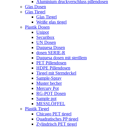
Aluminium druckverschluss pillendosen
Glas Dosen
Glas Tiegel
Glas Tiegel
Weiße glas tiegel
Plastik Dosen
Unipot
Securibox
UN Dosen
Duquesa Dosen
dosen SERIE-R
Duquesa dosen mit sterillem
PET Pillendosen
HDPE Pillendosen
Tiegel mit Sterndeckel
Sample-Spray
Muster becher
Mercury Pot
RG-POT Dosen
Sample pot
MESSLÖFFEL
Plastik Tiegel
Chicago PET tiegel
Quadratisches PP tiegel
Zylindrisch PET tiegel