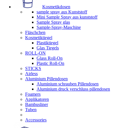
Kosmetikdosen
sample spray aus Kunststoff
Mini Sample Spray aus kunststoff
Sample Spray glas
Sample-Spray-Maschine
Fläschchen
Kosmetiktiegel
Plastiktiegel
Glas Tiegels
ROLL-ON
Glass Roll-On
Plastic Roll-On
STICKS
Airless
Aluminium Pillendosen
Aluminium schrauben Pillendosen
Aluminium druck verschluss pillendosen
Foamers
Applikatoren
Bambusliner
Tuben
Accessories