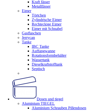
Kraft fässer
Metallfässer
Eimer
Törtchen
Zylindrische Eimer
Rechteckige Eimer
Eimer mit Schnabel
Gasflaschen
Jerrycan
Tanke
IBC Tanke
Auffangwanne
Rotationsformbehälter
Wassertank
Dieselkraftstofftank
Septisch
Dosen und tiegel
Aluminium TIEGEL
Aluminium Schrauben Pillendosen