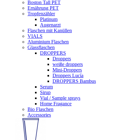
Boston Tall PET
Ernährung PET
Tropfenzähler
Platinum
Augenarzt
Flaschen mit Kanüllen
VIALS
Aluminium Flaschen
Glassflaschen
DROPPERS
Droppers
weiße droppers
Mini-Droppers
Droppers Lucía
DROPPERS Bambus
Serum
Sirup
Vial / Sample sprays
Home Fragance
Bio Flaschen
Accessories