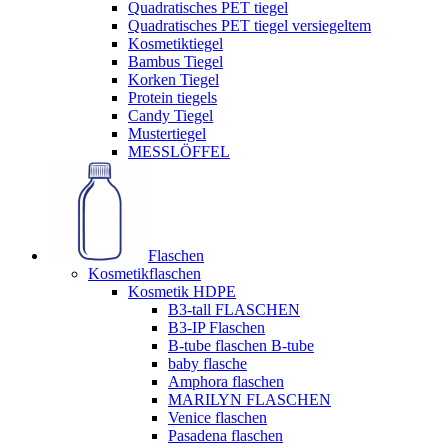
Quadratisches PET tiegel
Quadratisches PET tiegel versiegeltem
Kosmetiktiegel
Bambus Tiegel
Korken Tiegel
Protein tiegels
Candy Tiegel
Mustertiegel
MESSLÖFFEL
Flaschen
Kosmetikflaschen
Kosmetik HDPE
B3-tall FLASCHEN
B3-IP Flaschen
B-tube flaschen B-tube
baby flasche
Amphora flaschen
MARILYN FLASCHEN
Venice flaschen
Pasadena flaschen