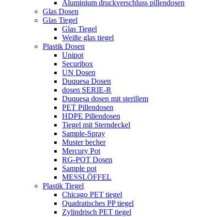
Aluminium druckverschluss pillendosen
Glas Dosen
Glas Tiegel
Glas Tiegel
Weiße glas tiegel
Plastik Dosen
Unipot
Securibox
UN Dosen
Duquesa Dosen
dosen SERIE-R
Duquesa dosen mit sterillem
PET Pillendosen
HDPE Pillendosen
Tiegel mit Sterndeckel
Sample-Spray
Muster becher
Mercury Pot
RG-POT Dosen
Sample pot
MESSLÖFFEL
Plastik Tiegel
Chicago PET tiegel
Quadratisches PP tiegel
Zylindrisch PET tiegel