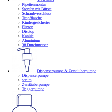
Pipettenmontur
Stopfen mit Bürste
Schraubverschluss
Tropfflasche
Kindergesicherter
Fliptop
Disctop
Kanüle
Aluminium
38 Durchmesser
Dispenserpumpe & Zerstüuberpumpe
Dispenserpumpe
serum
Zerstäuberpumpe
Triggerpumpe