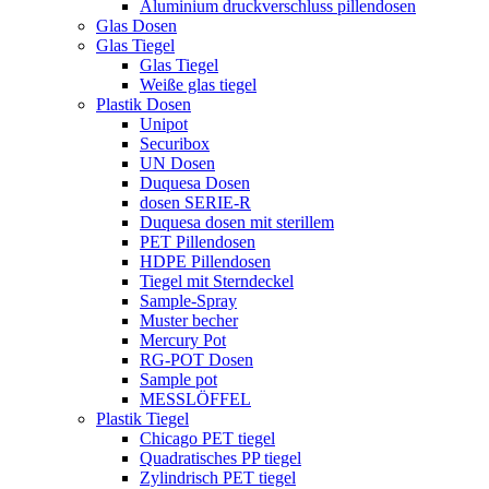
Aluminium druckverschluss pillendosen
Glas Dosen
Glas Tiegel
Glas Tiegel
Weiße glas tiegel
Plastik Dosen
Unipot
Securibox
UN Dosen
Duquesa Dosen
dosen SERIE-R
Duquesa dosen mit sterillem
PET Pillendosen
HDPE Pillendosen
Tiegel mit Sterndeckel
Sample-Spray
Muster becher
Mercury Pot
RG-POT Dosen
Sample pot
MESSLÖFFEL
Plastik Tiegel
Chicago PET tiegel
Quadratisches PP tiegel
Zylindrisch PET tiegel