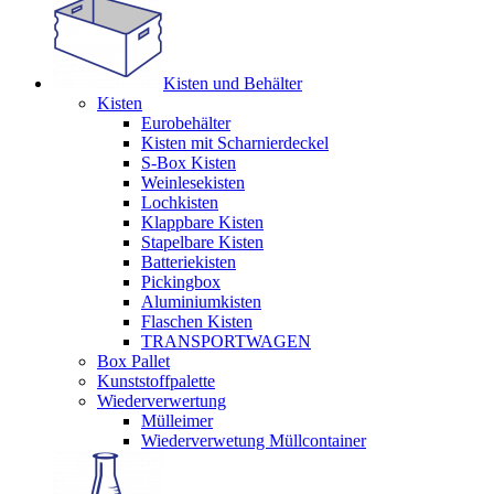
Kisten und Behälter
Kisten
Eurobehälter
Kisten mit Scharnierdeckel
S-Box Kisten
Weinlesekisten
Lochkisten
Klappbare Kisten
Stapelbare Kisten
Batteriekisten
Pickingbox
Aluminiumkisten
Flaschen Kisten
TRANSPORTWAGEN
Box Pallet
Kunststoffpalette
Wiederverwertung
Mülleimer
Wiederverwetung Müllcontainer