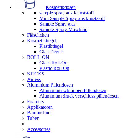
Kosmetikdosen
sample spray aus Kunststoff
Mini Sample Spray aus kunststoff
Sample Spray glas
Sample-Spray-Maschine
Fläschchen
Kosmetiktiegel
Plastiktiegel
Glas Tiegels
ROLL-ON
Glass Roll-On
Plastic Roll-On
STICKS
Airless
Aluminium Pillendosen
Aluminium schrauben Pillendosen
Aluminium druck verschluss pillendosen
Foamers
Applikatoren
Bambusliner
Tuben
Accessories