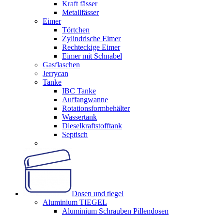
Kraft fässer
Metallfässer
Eimer
Törtchen
Zylindrische Eimer
Rechteckige Eimer
Eimer mit Schnabel
Gasflaschen
Jerrycan
Tanke
IBC Tanke
Auffangwanne
Rotationsformbehälter
Wassertank
Dieselkraftstofftank
Septisch
Dosen und tiegel
Aluminium TIEGEL
Aluminium Schrauben Pillendosen