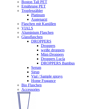
Boston Tall PET
Ernährung PET
Tropfenzähler
Platinum
Augenarzt
Flaschen mit Kanüllen
VIALS
Aluminium Flaschen
Glassflaschen
DROPPERS
Droppers
weiße droppers
Mini-Droppers
Droppers Lucía
DROPPERS Bambus
Serum
Sirup
Vial / Sample sprays
Home Fragance
Bio Flaschen
Accessories