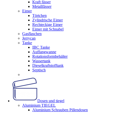
Kraft fässer
Metallfässer
Eimer
Törtchen
Zylindrische Eimer
Rechteckige Eimer
Eimer mit Schnabel
Gasflaschen
Jerrycan
Tanke
IBC Tanke
Auffangwanne
Rotationsformbehälter
Wassertank
Dieselkraftstofftank
Septisch
Dosen und tiegel
Aluminium TIEGEL
Aluminium Schrauben Pillendosen