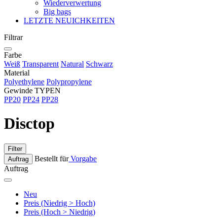
Wiederverwertung
Big bags
LETZTE NEUICHKEITEN
Filtrar
Farbe
Weiß
Transparent
Natural
Schwarz
Material
Polyethylene
Polypropylene
Gewinde TYPEN
PP20
PP24
PP28
Disctop
Filter
Bestellt für
Vorgabe
Auftrag
Auftrag
Neu
Preis (Niedrig > Hoch)
Preis (Hoch > Niedrig)