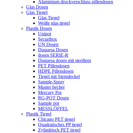
Aluminium druckverschluss pillendosen
Glas Dosen
Glas Tiegel
Glas Tiegel
Weiße glas tiegel
Plastik Dosen
Unipot
Securibox
UN Dosen
Duquesa Dosen
dosen SERIE-R
Duquesa dosen mit sterillem
PET Pillendosen
HDPE Pillendosen
Tiegel mit Sterndeckel
Sample-Spray
Muster becher
Mercury Pot
RG-POT Dosen
Sample pot
MESSLÖFFEL
Plastik Tiegel
Chicago PET tiegel
Quadratisches PP tiegel
Zylindrisch PET tiegel