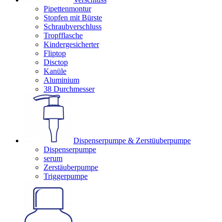
Pipettenmontur
Stopfen mit Bürste
Schraubverschluss
Tropfflasche
Kindergesicherter
Fliptop
Disctop
Kanüle
Aluminium
38 Durchmesser
Dispenserpumpe & Zerstüuberpumpe
Dispenserpumpe
serum
Zerstäuberpumpe
Triggerpumpe