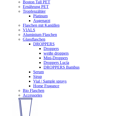
Boston Tall PET
Ernährung PET
Tropfenzähler
Platinum
Augenarzt
Flaschen mit Kanüllen
VIALS
Aluminium Flaschen
Glassflaschen
DROPPERS
Droppers
weiße droppers
Mini-Droppers
Droppers Lucía
DROPPERS Bambus
Serum
Sirup
Vial / Sample sprays
Home Fragance
Bio Flaschen
Accessories