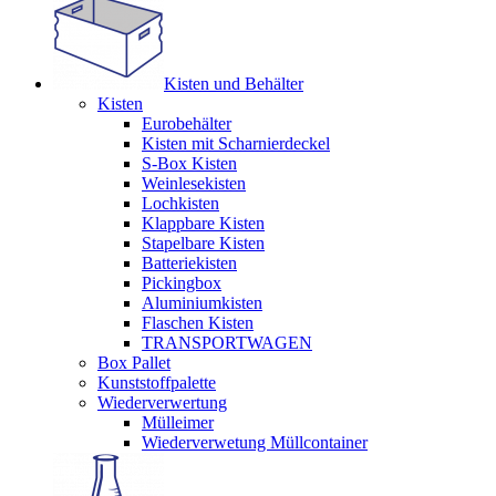
Kisten und Behälter
Kisten
Eurobehälter
Kisten mit Scharnierdeckel
S-Box Kisten
Weinlesekisten
Lochkisten
Klappbare Kisten
Stapelbare Kisten
Batteriekisten
Pickingbox
Aluminiumkisten
Flaschen Kisten
TRANSPORTWAGEN
Box Pallet
Kunststoffpalette
Wiederverwertung
Mülleimer
Wiederverwetung Müllcontainer