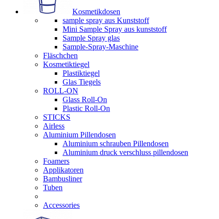
Kosmetikdosen
sample spray aus Kunststoff
Mini Sample Spray aus kunststoff
Sample Spray glas
Sample-Spray-Maschine
Fläschchen
Kosmetiktiegel
Plastiktiegel
Glas Tiegels
ROLL-ON
Glass Roll-On
Plastic Roll-On
STICKS
Airless
Aluminium Pillendosen
Aluminium schrauben Pillendosen
Aluminium druck verschluss pillendosen
Foamers
Applikatoren
Bambusliner
Tuben
Accessories