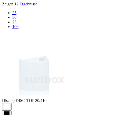
Zeigen
12 Ergebnisse
25
50
75
100
Disctop
DISC-TOP 20/410