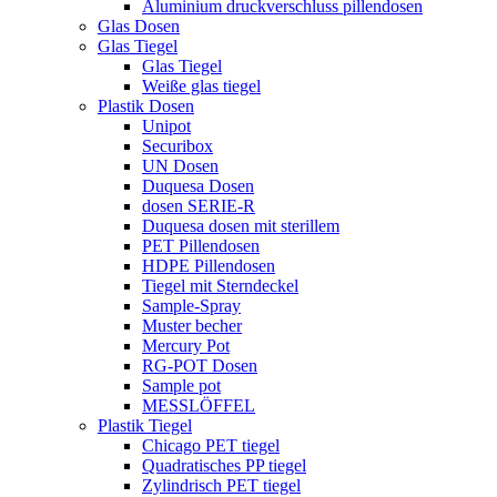
Aluminium druckverschluss pillendosen
Glas Dosen
Glas Tiegel
Glas Tiegel
Weiße glas tiegel
Plastik Dosen
Unipot
Securibox
UN Dosen
Duquesa Dosen
dosen SERIE-R
Duquesa dosen mit sterillem
PET Pillendosen
HDPE Pillendosen
Tiegel mit Sterndeckel
Sample-Spray
Muster becher
Mercury Pot
RG-POT Dosen
Sample pot
MESSLÖFFEL
Plastik Tiegel
Chicago PET tiegel
Quadratisches PP tiegel
Zylindrisch PET tiegel