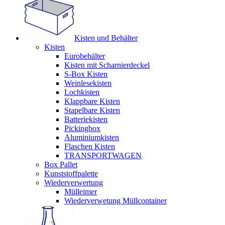
Kisten und Behälter
Kisten
Eurobehälter
Kisten mit Scharnierdeckel
S-Box Kisten
Weinlesekisten
Lochkisten
Klappbare Kisten
Stapelbare Kisten
Batteriekisten
Pickingbox
Aluminiumkisten
Flaschen Kisten
TRANSPORTWAGEN
Box Pallet
Kunststoffpalette
Wiederverwertung
Mülleimer
Wiederverwetung Müllcontainer