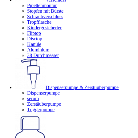
Pipettenmontur
Stopfen mit Bürste
Schraubverschluss
Tropfflasche
Kindergesicherter
Fliptop
Disctop
Kanüle
Aluminium
38 Durchmesser
Dispenserpumpe & Zerstüuberpumpe
Dispenserpumpe
serum
Zerstäuberpumpe
Triggerpumpe