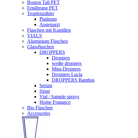
Boston Tall PET
Ernährung PET
Tropfenzähler
Platinum
Augenarzt
Flaschen mit Kanüllen
VIALS
Aluminium Flaschen
Glassflaschen
DROPPERS
Droppers
weiße droppers
Mini-Droppers
Droppers Lucía
DROPPERS Bambus
Serum
Sirup
Vial / Sample sprays
Home Fragance
Bio Flaschen
Accessories