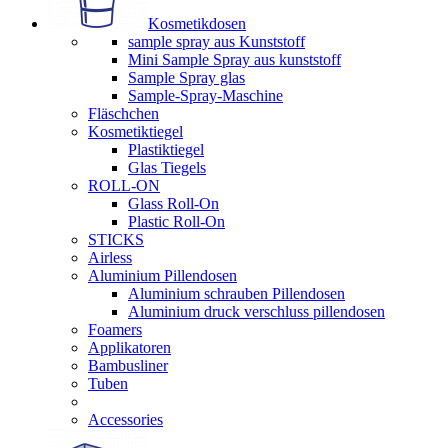
Kosmetikdosen
sample spray aus Kunststoff
Mini Sample Spray aus kunststoff
Sample Spray glas
Sample-Spray-Maschine
Fläschchen
Kosmetiktiegel
Plastiktiegel
Glas Tiegels
ROLL-ON
Glass Roll-On
Plastic Roll-On
STICKS
Airless
Aluminium Pillendosen
Aluminium schrauben Pillendosen
Aluminium druck verschluss pillendosen
Foamers
Applikatoren
Bambusliner
Tuben
Accessories