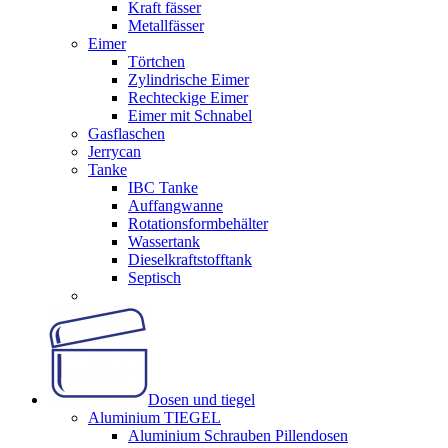
Kraft fässer
Metallfässer
Eimer
Törtchen
Zylindrische Eimer
Rechteckige Eimer
Eimer mit Schnabel
Gasflaschen
Jerrycan
Tanke
IBC Tanke
Auffangwanne
Rotationsformbehälter
Wassertank
Dieselkraftstofftank
Septisch
Dosen und tiegel
Aluminium TIEGEL
Aluminium Schrauben Pillendosen