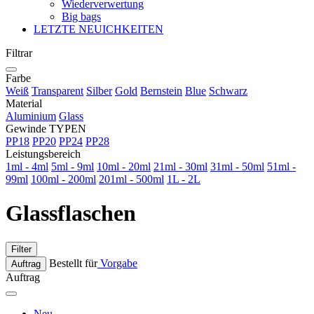
Wiederverwertung
Big bags
LETZTE NEUICHKEITEN
Filtrar
Farbe
Weiß
Transparent
Silber
Gold
Bernstein
Blue
Schwarz
Material
Aluminium
Glass
Gewinde TYPEN
PP18
PP20
PP24
PP28
Leistungsbereich
1ml - 4ml
5ml - 9ml
10ml - 20ml
21ml - 30ml
31ml - 50ml
51ml -
99ml
100ml - 200ml
201ml - 500ml
1L - 2L
Glassflaschen
Filter
Bestellt für
Vorgabe
Auftrag
Auftrag
Neu