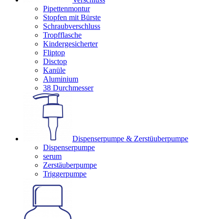
Pipettenmontur
Stopfen mit Bürste
Schraubverschluss
Tropfflasche
Kindergesicherter
Fliptop
Disctop
Kanüle
Aluminium
38 Durchmesser
Dispenserpumpe & Zerstüuberpumpe
Dispenserpumpe
serum
Zerstäuberpumpe
Triggerpumpe