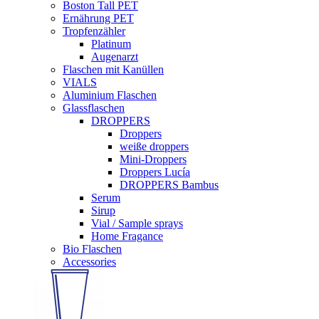
Boston Tall PET
Ernährung PET
Tropfenzähler
Platinum
Augenarzt
Flaschen mit Kanüllen
VIALS
Aluminium Flaschen
Glassflaschen
DROPPERS
Droppers
weiße droppers
Mini-Droppers
Droppers Lucía
DROPPERS Bambus
Serum
Sirup
Vial / Sample sprays
Home Fragance
Bio Flaschen
Accessories