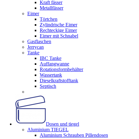
Kraft fässer
Metallfässer
Eimer
Törtchen
Zylindrische Eimer
Rechteckige Eimer
Eimer mit Schnabel
Gasflaschen
Jerrycan
Tanke
IBC Tanke
Auffangwanne
Rotationsformbehälter
Wassertank
Dieselkraftstofftank
Septisch
Dosen und tiegel
Aluminium TIEGEL
Aluminium Schrauben Pillendosen