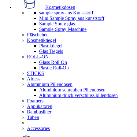
Kosmetikdosen
sample spray aus Kunststoff
Mini Sample Spray aus kunststoff
Sample Spray glas
Sample-Spray-Maschine
Fläschchen
Kosmetiktiegel
Plastiktiegel
Glas Tiegels
ROLL-ON
Glass Roll-On
Plastic Roll-On
STICKS
Airless
Aluminium Pillendosen
Aluminium schrauben Pillendosen
Aluminium druck verschluss pillendosen
Foamers
Applikatoren
Bambusliner
Tuben
Accessories