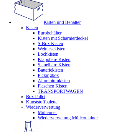
Kisten und Behälter
Kisten
Eurobehälter
Kisten mit Scharnierdeckel
S-Box Kisten
Weinlesekisten
Lochkisten
Klappbare Kisten
Stapelbare Kisten
Batteriekisten
Pickingbox
Aluminiumkisten
Flaschen Kisten
TRANSPORTWAGEN
Box Pallet
Kunststoffpalette
Wiederverwertung
Mülleimer
Wiederverwetung Müllcontainer