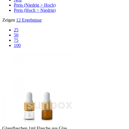
Preis (Niedrig > Hoch)
Preis (Hoch > Niedrig)
Zeigen
12 Ergebnisse
25
50
75
100
Glassflaschen
1ml Flasche aus Glas