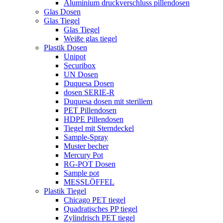
Aluminium druckverschluss pillendosen
Glas Dosen
Glas Tiegel
Glas Tiegel
Weiße glas tiegel
Plastik Dosen
Unipot
Securibox
UN Dosen
Duquesa Dosen
dosen SERIE-R
Duquesa dosen mit sterillem
PET Pillendosen
HDPE Pillendosen
Tiegel mit Sterndeckel
Sample-Spray
Muster becher
Mercury Pot
RG-POT Dosen
Sample pot
MESSLÖFFEL
Plastik Tiegel
Chicago PET tiegel
Quadratisches PP tiegel
Zylindrisch PET tiegel