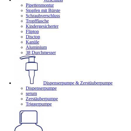
Pipettenmontur
Stopfen mit Bürste
Schraubverschluss
Tropfflasche
Kindergesicherter
Fliptop
Disctop
Kanüle
Aluminium
38 Durchmesser
Dispenserpumpe & Zerstüuberpumpe
Dispenserpumpe
serum
Zerstäuberpumpe
Triggerpumpe