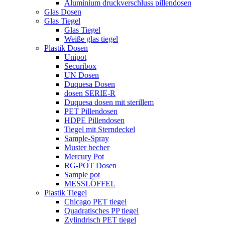
Aluminium druckverschluss pillendosen
Glas Dosen
Glas Tiegel
Glas Tiegel
Weiße glas tiegel
Plastik Dosen
Unipot
Securibox
UN Dosen
Duquesa Dosen
dosen SERIE-R
Duquesa dosen mit sterillem
PET Pillendosen
HDPE Pillendosen
Tiegel mit Sterndeckel
Sample-Spray
Muster becher
Mercury Pot
RG-POT Dosen
Sample pot
MESSLÖFFEL
Plastik Tiegel
Chicago PET tiegel
Quadratisches PP tiegel
Zylindrisch PET tiegel