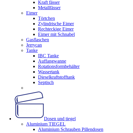
Kraft fässer
Metallfässer
Eimer
Törtchen
Zylindrische Eimer
Rechteckige Eimer
Eimer mit Schnabel
Gasflaschen
Jerrycan
Tanke
IBC Tanke
Auffangwanne
Rotationsformbehälter
Wassertank
Dieselkraftstofftank
Septisch
Dosen und tiegel
Aluminium TIEGEL
Aluminium Schrauben Pillendosen