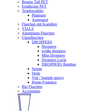
Boston Tall PET
Ernährung PET
Tropfenzähler
Platinum
Augenarzt
Flaschen mit Kanüllen
VIALS
Aluminium Flaschen
Glassflaschen
DROPPERS
Droppers
weiße droppers
Mini-Droppers
Droppers Lucía
DROPPERS Bambus
Serum
Sirup
Vial / Sample sprays
Home Fragance
Bio Flaschen
Accessories