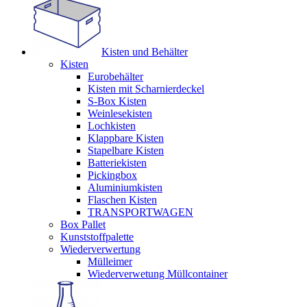
Kisten und Behälter
Kisten
Eurobehälter
Kisten mit Scharnierdeckel
S-Box Kisten
Weinlesekisten
Lochkisten
Klappbare Kisten
Stapelbare Kisten
Batteriekisten
Pickingbox
Aluminiumkisten
Flaschen Kisten
TRANSPORTWAGEN
Box Pallet
Kunststoffpalette
Wiederverwertung
Mülleimer
Wiederverwetung Müllcontainer