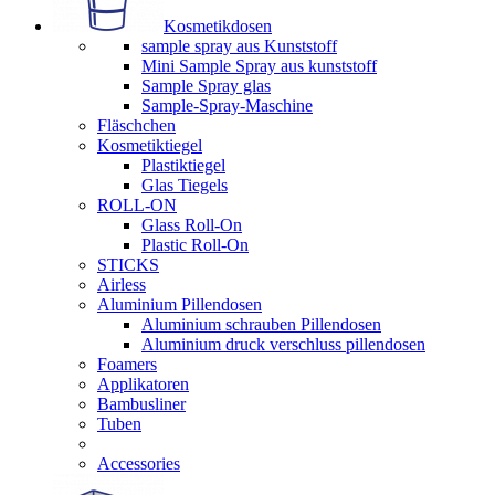
Kosmetikdosen
sample spray aus Kunststoff
Mini Sample Spray aus kunststoff
Sample Spray glas
Sample-Spray-Maschine
Fläschchen
Kosmetiktiegel
Plastiktiegel
Glas Tiegels
ROLL-ON
Glass Roll-On
Plastic Roll-On
STICKS
Airless
Aluminium Pillendosen
Aluminium schrauben Pillendosen
Aluminium druck verschluss pillendosen
Foamers
Applikatoren
Bambusliner
Tuben
Accessories