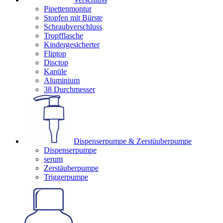
Pipettenmontur
Stopfen mit Bürste
Schraubverschluss
Tropfflasche
Kindergesicherter
Fliptop
Disctop
Kanüle
Aluminium
38 Durchmesser
Dispenserpumpe & Zerstüuberpumpe
Dispenserpumpe
serum
Zerstäuberpumpe
Triggerpumpe