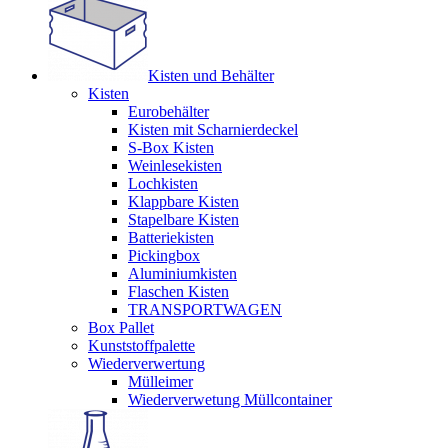
Kisten und Behälter
Kisten
Eurobehälter
Kisten mit Scharnierdeckel
S-Box Kisten
Weinlesekisten
Lochkisten
Klappbare Kisten
Stapelbare Kisten
Batteriekisten
Pickingbox
Aluminiumkisten
Flaschen Kisten
TRANSPORTWAGEN
Box Pallet
Kunststoffpalette
Wiederverwertung
Mülleimer
Wiederverwetung Müllcontainer