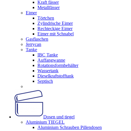
Kraft fässer
Metallfässer
Eimer
Törtchen
Zylindrische Eimer
Rechteckige Eimer
Eimer mit Schnabel
Gasflaschen
Jerrycan
Tanke
IBC Tanke
Auffangwanne
Rotationsformbehälter
Wassertank
Dieselkraftstofftank
Septisch
Dosen und tiegel
Aluminium TIEGEL
Aluminium Schrauben Pillendosen