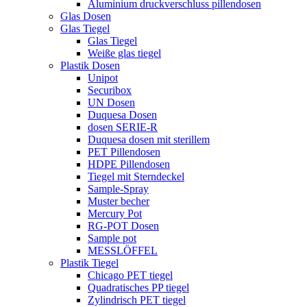
Aluminium druckverschluss pillendosen
Glas Dosen
Glas Tiegel
Glas Tiegel
Weiße glas tiegel
Plastik Dosen
Unipot
Securibox
UN Dosen
Duquesa Dosen
dosen SERIE-R
Duquesa dosen mit sterillem
PET Pillendosen
HDPE Pillendosen
Tiegel mit Sterndeckel
Sample-Spray
Muster becher
Mercury Pot
RG-POT Dosen
Sample pot
MESSLÖFFEL
Plastik Tiegel
Chicago PET tiegel
Quadratisches PP tiegel
Zylindrisch PET tiegel