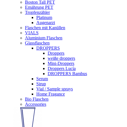
Boston Tall PET
Ernährung PET
Tropfenzähler
Platinum
Augenarzt
Flaschen mit Kanüllen
VIALS
Aluminium Flaschen
Glassflaschen
DROPPERS
Droppers
weiße droppers
Mini-Droppers
Droppers Lucía
DROPPERS Bambus
Serum
Sirup
Vial / Sample sprays
Home Fragance
Bio Flaschen
Accessories