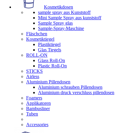
Kosmetikdosen
sample spray aus Kunststoff
Mini Sample Spray aus kunststoff
Sample Spray glas
Sample-Spray-Maschine
Fläschchen
Kosmetiktiegel
Plastiktiegel
Glas Tiegels
ROLL-ON
Glass Roll-On
Plastic Roll-On
STICKS
Airless
Aluminium Pillendosen
Aluminium schrauben Pillendosen
Aluminium druck verschluss pillendosen
Foamers
Applikatoren
Bambusliner
Tuben
Accessories