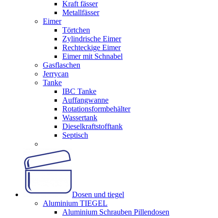
Kraft fässer
Metallfässer
Eimer
Törtchen
Zylindrische Eimer
Rechteckige Eimer
Eimer mit Schnabel
Gasflaschen
Jerrycan
Tanke
IBC Tanke
Auffangwanne
Rotationsformbehälter
Wassertank
Dieselkraftstofftank
Septisch
Dosen und tiegel
Aluminium TIEGEL
Aluminium Schrauben Pillendosen