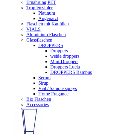
Ernährung PET
Tropfenzähler
Platinum
Augenarzt
Flaschen mit Kanüllen
VIALS
Aluminium Flaschen
Glassflaschen
DROPPERS
Droppers
weiße droppers
Mini-Droppers
Droppers Lucía
DROPPERS Bambus
Serum
Sirup
Vial / Sample sprays
Home Fragance
Bio Flaschen
Accessories