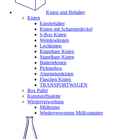
Kisten und Behälter
Kisten
Eurobehälter
Kisten mit Scharnierdeckel
S-Box Kisten
Weinlesekisten
Lochkisten
Klappbare Kisten
Stapelbare Kisten
Batteriekisten
Pickingbox
Aluminiumkisten
Flaschen Kisten
TRANSPORTWAGEN
Box Pallet
Kunststoffpalette
Wiederverwertung
Mülleimer
Wiederverwetung Müllcontainer