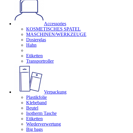
Accessories
KOSMETISCHES SPATEL
MASCHINEN/WERKZEUGE
Dosierglas
Hahn
Etiketten
Transportroller
Verpackung
Plastikfolie
Klebeband
Beutel
Isotherm Tasche
Etiketten
Wiederverwertung
Big bags