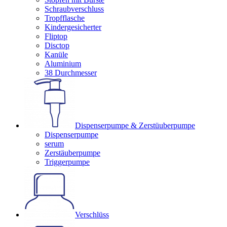
Schraubverschluss
Tropfflasche
Kindergesicherter
Fliptop
Disctop
Kanüle
Aluminium
38 Durchmesser
Dispenserpumpe & Zerstüuberpumpe
Dispenserpumpe
serum
Zerstäuberpumpe
Triggerpumpe
Verschlüss