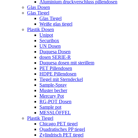
Aluminium druckverschluss pillendosen
Glas Dosen
Glas Tiegel
Glas Tiegel
Weiße glas tiegel
Plastik Dosen
Unipot
Securibox
UN Dosen
Duquesa Dosen
dosen SERIE-R
Duquesa dosen mit sterillem
PET Pillendosen
HDPE Pillendosen
Tiegel mit Sterndeckel
Sample-Spray
Muster becher
Mercury Pot
RG-POT Dosen
Sample pot
MESSLÖFFEL
Plastik Tiegel
Chicago PET tiegel
Quadratisches PP tiegel
Zylindrisch PET tiegel