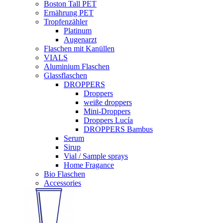
Boston Tall PET
Ernährung PET
Tropfenzähler
Platinum
Augenarzt
Flaschen mit Kanüllen
VIALS
Aluminium Flaschen
Glassflaschen
DROPPERS
Droppers
weiße droppers
Mini-Droppers
Droppers Lucía
DROPPERS Bambus
Serum
Sirup
Vial / Sample sprays
Home Fragance
Bio Flaschen
Accessories