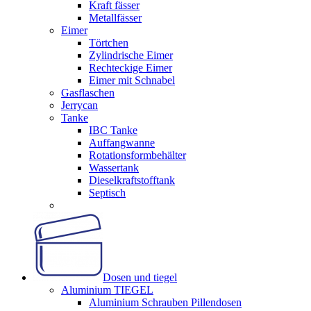
Kraft fässer
Metallfässer
Eimer
Törtchen
Zylindrische Eimer
Rechteckige Eimer
Eimer mit Schnabel
Gasflaschen
Jerrycan
Tanke
IBC Tanke
Auffangwanne
Rotationsformbehälter
Wassertank
Dieselkraftstofftank
Septisch
Dosen und tiegel
Aluminium TIEGEL
Aluminium Schrauben Pillendosen