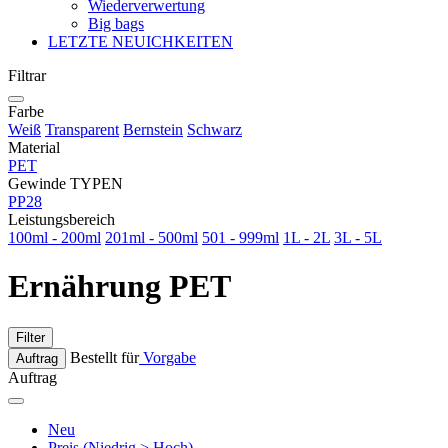
Wiederverwertung
Big bags
LETZTE NEUICHKEITEN
Filtrar
Farbe
Weiß
Transparent
Bernstein
Schwarz
Material
PET
Gewinde TYPEN
PP28
Leistungsbereich
100ml - 200ml
201ml - 500ml
501 - 999ml
1L - 2L
3L - 5L
Ernährung PET
Filter
Bestellt für
Vorgabe
Auftrag
Auftrag
Neu
Preis (Niedrig > Hoch)