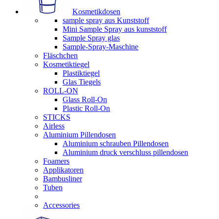
Kosmetikdosen
sample spray aus Kunststoff
Mini Sample Spray aus kunststoff
Sample Spray glas
Sample-Spray-Maschine
Fläschchen
Kosmetiktiegel
Plastiktiegel
Glas Tiegels
ROLL-ON
Glass Roll-On
Plastic Roll-On
STICKS
Airless
Aluminium Pillendosen
Aluminium schrauben Pillendosen
Aluminium druck verschluss pillendosen
Foamers
Applikatoren
Bambusliner
Tuben
Accessories