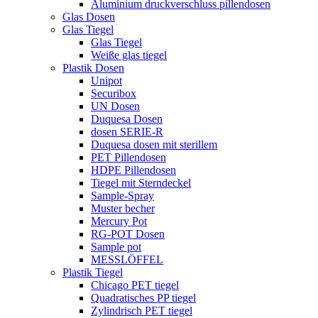
Aluminium druckverschluss pillendosen
Glas Dosen
Glas Tiegel
Glas Tiegel
Weiße glas tiegel
Plastik Dosen
Unipot
Securibox
UN Dosen
Duquesa Dosen
dosen SERIE-R
Duquesa dosen mit sterillem
PET Pillendosen
HDPE Pillendosen
Tiegel mit Sterndeckel
Sample-Spray
Muster becher
Mercury Pot
RG-POT Dosen
Sample pot
MESSLÖFFEL
Plastik Tiegel
Chicago PET tiegel
Quadratisches PP tiegel
Zylindrisch PET tiegel