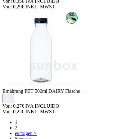
Von:
0,35€
IVA INCLUIDO
Von:
0,29€
INKL. MWST
Ernährung PET
500ml DAIRY Flasche
Von:
0,27€
IVA INCLUIDO
Von:
0,22€
INKL. MWST
1
2
es folgen >
Neueste