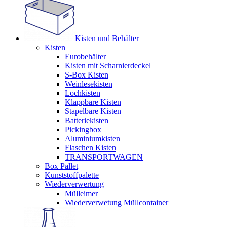
Kisten und Behälter
Kisten
Eurobehälter
Kisten mit Scharnierdeckel
S-Box Kisten
Weinlesekisten
Lochkisten
Klappbare Kisten
Stapelbare Kisten
Batteriekisten
Pickingbox
Aluminiumkisten
Flaschen Kisten
TRANSPORTWAGEN
Box Pallet
Kunststoffpalette
Wiederverwertung
Mülleimer
Wiederverwetung Müllcontainer