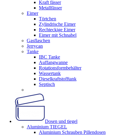
Kraft fässer
Metallfässer
Eimer
Törtchen
Zylindrische Eimer
Rechteckige Eimer
Eimer mit Schnabel
Gasflaschen
Jerrycan
Tanke
IBC Tanke
Auffangwanne
Rotationsformbehälter
Wassertank
Dieselkraftstofftank
Septisch
Dosen und tiegel
Aluminium TIEGEL
Aluminium Schrauben Pillendosen