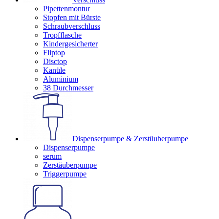
Pipettenmontur
Stopfen mit Bürste
Schraubverschluss
Tropfflasche
Kindergesicherter
Fliptop
Disctop
Kanüle
Aluminium
38 Durchmesser
Dispenserpumpe & Zerstüuberpumpe
Dispenserpumpe
serum
Zerstäuberpumpe
Triggerpumpe