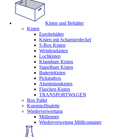
Kisten und Behälter
Kisten
Eurobehälter
Kisten mit Scharnierdeckel
S-Box Kisten
Weinlesekisten
Lochkisten
Klappbare Kisten
Stapelbare Kisten
Batteriekisten
Pickingbox
Aluminiumkisten
Flaschen Kisten
TRANSPORTWAGEN
Box Pallet
Kunststoffpalette
Wiederverwertung
Mülleimer
Wiederverwetung Müllcontainer