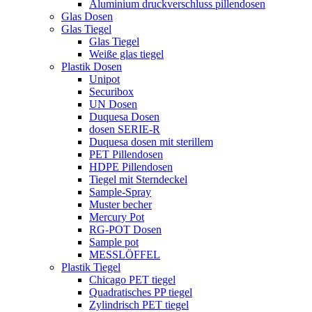
Aluminium druckverschluss pillendosen
Glas Dosen
Glas Tiegel
Glas Tiegel
Weiße glas tiegel
Plastik Dosen
Unipot
Securibox
UN Dosen
Duquesa Dosen
dosen SERIE-R
Duquesa dosen mit sterillem
PET Pillendosen
HDPE Pillendosen
Tiegel mit Sterndeckel
Sample-Spray
Muster becher
Mercury Pot
RG-POT Dosen
Sample pot
MESSLÖFFEL
Plastik Tiegel
Chicago PET tiegel
Quadratisches PP tiegel
Zylindrisch PET tiegel