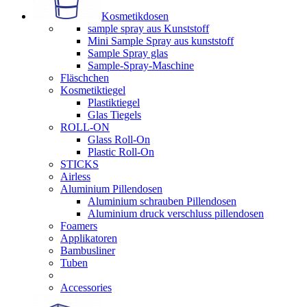
Kosmetikdosen
sample spray aus Kunststoff
Mini Sample Spray aus kunststoff
Sample Spray glas
Sample-Spray-Maschine
Fläschchen
Kosmetiktiegel
Plastiktiegel
Glas Tiegels
ROLL-ON
Glass Roll-On
Plastic Roll-On
STICKS
Airless
Aluminium Pillendosen
Aluminium schrauben Pillendosen
Aluminium druck verschluss pillendosen
Foamers
Applikatoren
Bambusliner
Tuben
Accessories