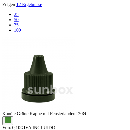
Zeigen
12 Ergebnisse
25
50
75
100
Kanüle
Grüne Kappe mit Fensterlandenf 20Ø
Von:
0,10€
IVA INCLUIDO