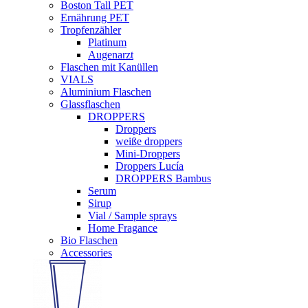
Boston Tall PET
Ernährung PET
Tropfenzähler
Platinum
Augenarzt
Flaschen mit Kanüllen
VIALS
Aluminium Flaschen
Glassflaschen
DROPPERS
Droppers
weiße droppers
Mini-Droppers
Droppers Lucía
DROPPERS Bambus
Serum
Sirup
Vial / Sample sprays
Home Fragance
Bio Flaschen
Accessories