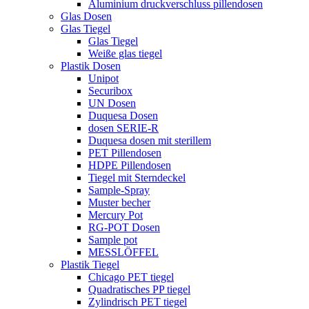
Aluminium druckverschluss pillendosen
Glas Dosen
Glas Tiegel
Glas Tiegel
Weiße glas tiegel
Plastik Dosen
Unipot
Securibox
UN Dosen
Duquesa Dosen
dosen SERIE-R
Duquesa dosen mit sterillem
PET Pillendosen
HDPE Pillendosen
Tiegel mit Sterndeckel
Sample-Spray
Muster becher
Mercury Pot
RG-POT Dosen
Sample pot
MESSLÖFFEL
Plastik Tiegel
Chicago PET tiegel
Quadratisches PP tiegel
Zylindrisch PET tiegel