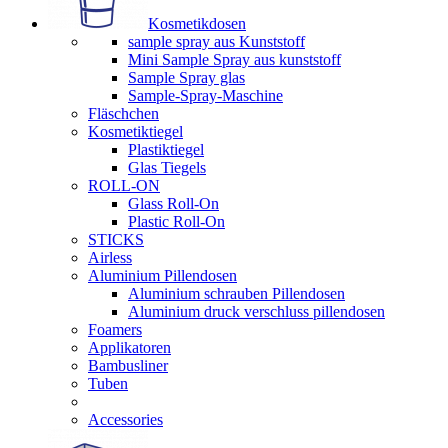
Kosmetikdosen
sample spray aus Kunststoff
Mini Sample Spray aus kunststoff
Sample Spray glas
Sample-Spray-Maschine
Fläschchen
Kosmetiktiegel
Plastiktiegel
Glas Tiegels
ROLL-ON
Glass Roll-On
Plastic Roll-On
STICKS
Airless
Aluminium Pillendosen
Aluminium schrauben Pillendosen
Aluminium druck verschluss pillendosen
Foamers
Applikatoren
Bambusliner
Tuben
Accessories