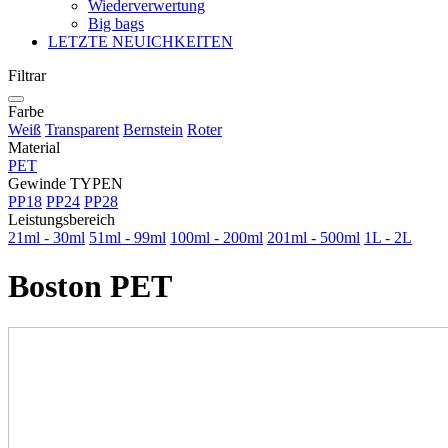
Wiederverwertung
Big bags
LETZTE NEUICHKEITEN
Filtrar
Farbe
Weiß
Transparent
Bernstein
Roter
Material
PET
Gewinde TYPEN
PP18
PP24
PP28
Leistungsbereich
21ml - 30ml
51ml - 99ml
100ml - 200ml
201ml - 500ml
1L - 2L
Boston PET