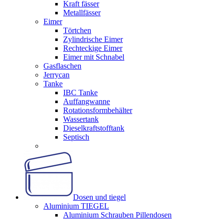
Kraft fässer
Metallfässer
Eimer
Törtchen
Zylindrische Eimer
Rechteckige Eimer
Eimer mit Schnabel
Gasflaschen
Jerrycan
Tanke
IBC Tanke
Auffangwanne
Rotationsformbehälter
Wassertank
Dieselkraftstofftank
Septisch
Dosen und tiegel
Aluminium TIEGEL
Aluminium Schrauben Pillendosen