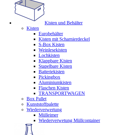
Kisten und Behälter
Kisten
Eurobehälter
Kisten mit Scharnierdeckel
S-Box Kisten
Weinlesekisten
Lochkisten
Klappbare Kisten
Stapelbare Kisten
Batteriekisten
Pickingbox
Aluminiumkisten
Flaschen Kisten
TRANSPORTWAGEN
Box Pallet
Kunststoffpalette
Wiederverwertung
Mülleimer
Wiederverwetung Müllcontainer