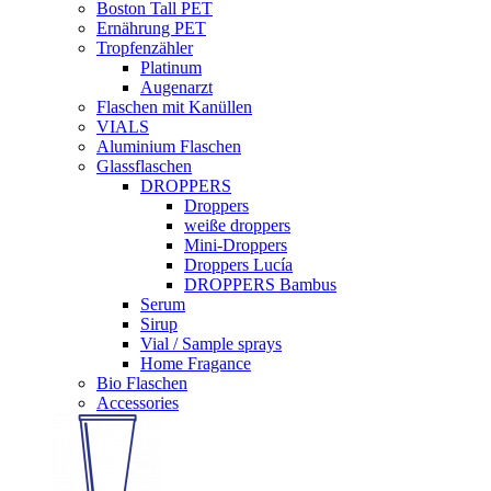
Boston Tall PET
Ernährung PET
Tropfenzähler
Platinum
Augenarzt
Flaschen mit Kanüllen
VIALS
Aluminium Flaschen
Glassflaschen
DROPPERS
Droppers
weiße droppers
Mini-Droppers
Droppers Lucía
DROPPERS Bambus
Serum
Sirup
Vial / Sample sprays
Home Fragance
Bio Flaschen
Accessories