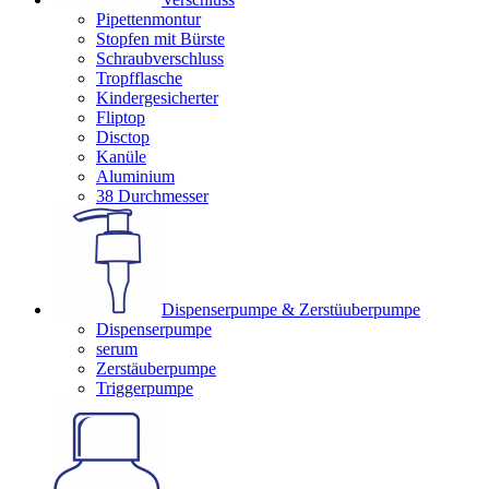
Pipettenmontur
Stopfen mit Bürste
Schraubverschluss
Tropfflasche
Kindergesicherter
Fliptop
Disctop
Kanüle
Aluminium
38 Durchmesser
Dispenserpumpe & Zerstüuberpumpe
Dispenserpumpe
serum
Zerstäuberpumpe
Triggerpumpe