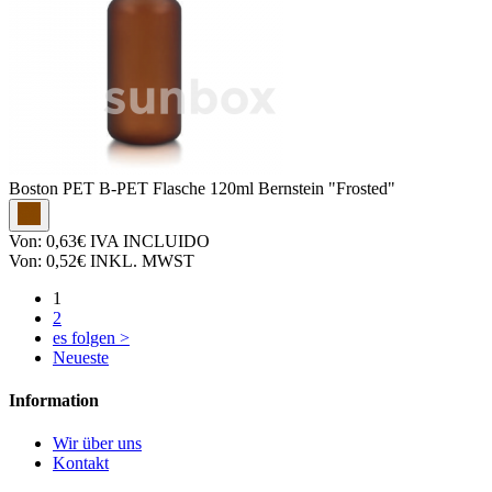
Boston PET
B-PET Flasche 120ml Bernstein "Frosted"
Von:
0,63€
IVA INCLUIDO
Von:
0,52€
INKL. MWST
1
2
es folgen >
Neueste
Information
Wir über uns
Kontakt