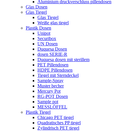
Aluminium druckverschluss pillendosen
Glas Dosen
Glas Tiegel
Glas Tiegel
Weiße glas tiegel
Plastik Dosen
Unipot
Securibox
UN Dosen
Duquesa Dosen
dosen SERIE-R
Duquesa dosen mit sterillem
PET Pillendosen
HDPE Pillendosen
Tiegel mit Sterndeckel
Sample-Spray
Muster becher
Mercury Pot
RG-POT Dosen
Sample pot
MESSLÖFFEL
Plastik Tiegel
Chicago PET tiegel
Quadratisches PP tiegel
Zylindrisch PET tiegel