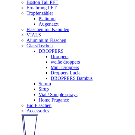
Boston Tall PET
Ernährung PET
Tropfenzähler
Platinum
Augenarzt
Flaschen mit Kanüllen
VIALS
Aluminium Flaschen
Glassflaschen
DROPPERS
Droppers
weiße droppers
Mini-Droppers
Droppers Lucía
DROPPERS Bambus
Serum
Sirup
Vial / Sample sprays
Home Fragance
Bio Flaschen
Accessories