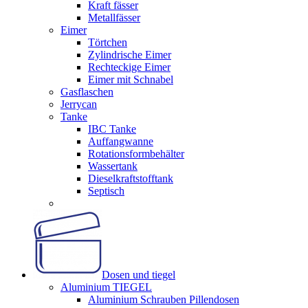
Kraft fässer
Metallfässer
Eimer
Törtchen
Zylindrische Eimer
Rechteckige Eimer
Eimer mit Schnabel
Gasflaschen
Jerrycan
Tanke
IBC Tanke
Auffangwanne
Rotationsformbehälter
Wassertank
Dieselkraftstofftank
Septisch
Dosen und tiegel
Aluminium TIEGEL
Aluminium Schrauben Pillendosen