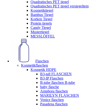
Quadratisches PET tiegel
Quadratisches PET tiegel versiegeltem
Kosmetiktiegel
Bambus Tiegel
Korken Tiegel
Protein tiegels
Candy Tiegel
Mustertiegel
MESSLÖFFEL
Flaschen
Kosmetikflaschen
Kosmetik HDPE
B3-tall FLASCHEN
B3-IP Flaschen
B-tube flaschen B-tube
baby flasche
Amphora flaschen
MARILYN FLASCHEN
Venice flaschen
Pasadena flaschen