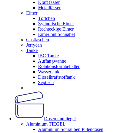
Kraft fässer
Metallfässer
Eimer
Törtchen
Zylindrische Eimer
Rechteckige Eimer
Eimer mit Schnabel
Gasflaschen
Jerrycan
Tanke
IBC Tanke
Auffangwanne
Rotationsformbehälter
Wassertank
Dieselkraftstofftank
Septisch
Dosen und tiegel
Aluminium TIEGEL
Aluminium Schrauben Pillendosen