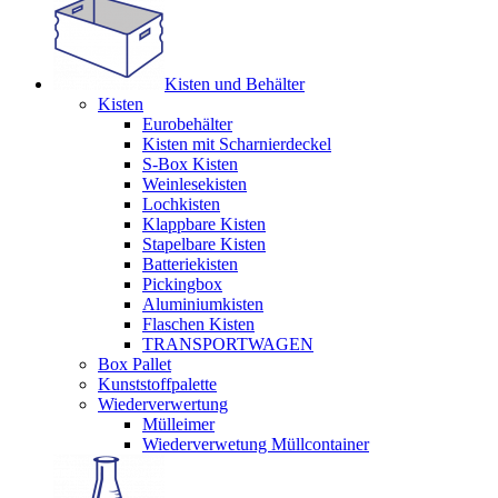
Kisten und Behälter
Kisten
Eurobehälter
Kisten mit Scharnierdeckel
S-Box Kisten
Weinlesekisten
Lochkisten
Klappbare Kisten
Stapelbare Kisten
Batteriekisten
Pickingbox
Aluminiumkisten
Flaschen Kisten
TRANSPORTWAGEN
Box Pallet
Kunststoffpalette
Wiederverwertung
Mülleimer
Wiederverwetung Müllcontainer