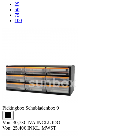
25
50
75
100
Pickingbox
Schubladenbox 9
Von:
30,73€
IVA INCLUIDO
Von:
25,40€
INKL. MWST