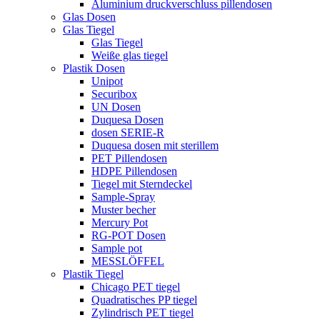
Aluminium druckverschluss pillendosen
Glas Dosen
Glas Tiegel
Glas Tiegel
Weiße glas tiegel
Plastik Dosen
Unipot
Securibox
UN Dosen
Duquesa Dosen
dosen SERIE-R
Duquesa dosen mit sterillem
PET Pillendosen
HDPE Pillendosen
Tiegel mit Sterndeckel
Sample-Spray
Muster becher
Mercury Pot
RG-POT Dosen
Sample pot
MESSLÖFFEL
Plastik Tiegel
Chicago PET tiegel
Quadratisches PP tiegel
Zylindrisch PET tiegel