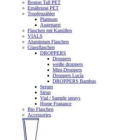
Boston Tall PET
Ernährung PET
Tropfenzähler
Platinum
Augenarzt
Flaschen mit Kanüllen
VIALS
Aluminium Flaschen
Glassflaschen
DROPPERS
Droppers
weiße droppers
Mini-Droppers
Droppers Lucía
DROPPERS Bambus
Serum
Sirup
Vial / Sample sprays
Home Fragance
Bio Flaschen
Accessories