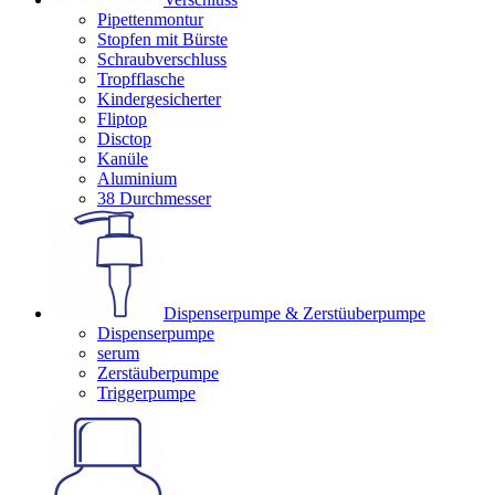
Pipettenmontur
Stopfen mit Bürste
Schraubverschluss
Tropfflasche
Kindergesicherter
Fliptop
Disctop
Kanüle
Aluminium
38 Durchmesser
Dispenserpumpe & Zerstüuberpumpe
Dispenserpumpe
serum
Zerstäuberpumpe
Triggerpumpe