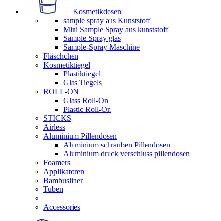
Kosmetikdosen
sample spray aus Kunststoff
Mini Sample Spray aus kunststoff
Sample Spray glas
Sample-Spray-Maschine
Fläschchen
Kosmetiktiegel
Plastiktiegel
Glas Tiegels
ROLL-ON
Glass Roll-On
Plastic Roll-On
STICKS
Airless
Aluminium Pillendosen
Aluminium schrauben Pillendosen
Aluminium druck verschluss pillendosen
Foamers
Applikatoren
Bambusliner
Tuben
Accessories