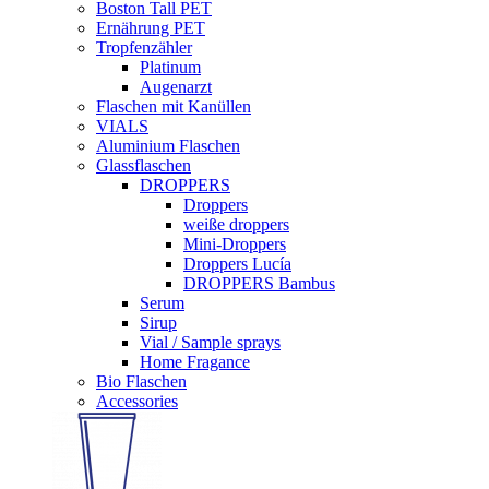
Boston Tall PET
Ernährung PET
Tropfenzähler
Platinum
Augenarzt
Flaschen mit Kanüllen
VIALS
Aluminium Flaschen
Glassflaschen
DROPPERS
Droppers
weiße droppers
Mini-Droppers
Droppers Lucía
DROPPERS Bambus
Serum
Sirup
Vial / Sample sprays
Home Fragance
Bio Flaschen
Accessories