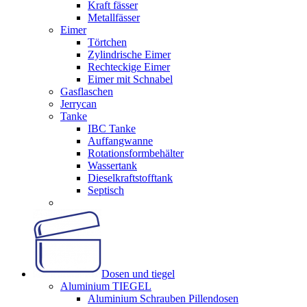
Kraft fässer
Metallfässer
Eimer
Törtchen
Zylindrische Eimer
Rechteckige Eimer
Eimer mit Schnabel
Gasflaschen
Jerrycan
Tanke
IBC Tanke
Auffangwanne
Rotationsformbehälter
Wassertank
Dieselkraftstofftank
Septisch
Dosen und tiegel
Aluminium TIEGEL
Aluminium Schrauben Pillendosen