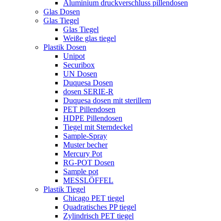
Aluminium druckverschluss pillendosen
Glas Dosen
Glas Tiegel
Glas Tiegel
Weiße glas tiegel
Plastik Dosen
Unipot
Securibox
UN Dosen
Duquesa Dosen
dosen SERIE-R
Duquesa dosen mit sterillem
PET Pillendosen
HDPE Pillendosen
Tiegel mit Sterndeckel
Sample-Spray
Muster becher
Mercury Pot
RG-POT Dosen
Sample pot
MESSLÖFFEL
Plastik Tiegel
Chicago PET tiegel
Quadratisches PP tiegel
Zylindrisch PET tiegel