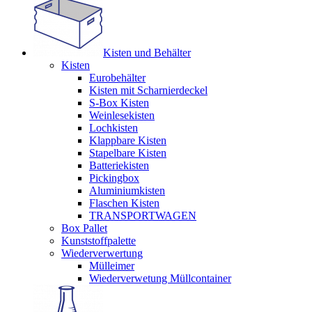
Kisten und Behälter
Kisten
Eurobehälter
Kisten mit Scharnierdeckel
S-Box Kisten
Weinlesekisten
Lochkisten
Klappbare Kisten
Stapelbare Kisten
Batteriekisten
Pickingbox
Aluminiumkisten
Flaschen Kisten
TRANSPORTWAGEN
Box Pallet
Kunststoffpalette
Wiederverwertung
Mülleimer
Wiederverwetung Müllcontainer