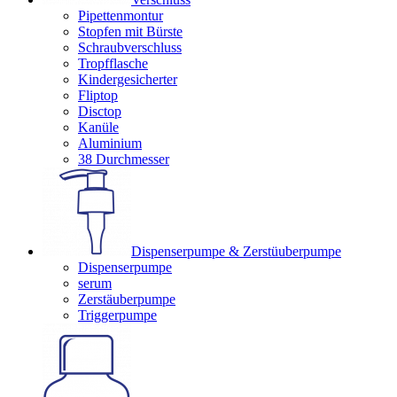
Pipettenmontur
Stopfen mit Bürste
Schraubverschluss
Tropfflasche
Kindergesicherter
Fliptop
Disctop
Kanüle
Aluminium
38 Durchmesser
Dispenserpumpe & Zerstüuberpumpe
Dispenserpumpe
serum
Zerstäuberpumpe
Triggerpumpe