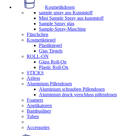
Kosmetikdosen
sample spray aus Kunststoff
Mini Sample Spray aus kunststoff
Sample Spray glas
Sample-Spray-Maschine
Fläschchen
Kosmetiktiegel
Plastiktiegel
Glas Tiegels
ROLL-ON
Glass Roll-On
Plastic Roll-On
STICKS
Airless
Aluminium Pillendosen
Aluminium schrauben Pillendosen
Aluminium druck verschluss pillendosen
Foamers
Applikatoren
Bambusliner
Tuben
Accessories