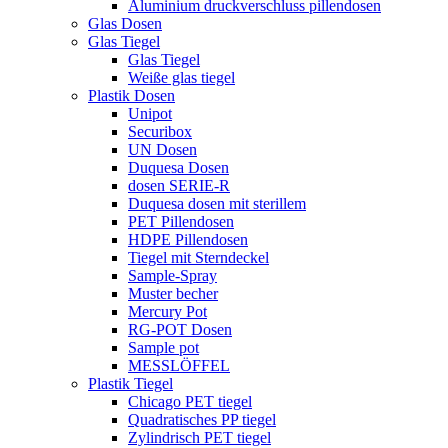
Aluminium druckverschluss pillendosen
Glas Dosen
Glas Tiegel
Glas Tiegel
Weiße glas tiegel
Plastik Dosen
Unipot
Securibox
UN Dosen
Duquesa Dosen
dosen SERIE-R
Duquesa dosen mit sterillem
PET Pillendosen
HDPE Pillendosen
Tiegel mit Sterndeckel
Sample-Spray
Muster becher
Mercury Pot
RG-POT Dosen
Sample pot
MESSLÖFFEL
Plastik Tiegel
Chicago PET tiegel
Quadratisches PP tiegel
Zylindrisch PET tiegel