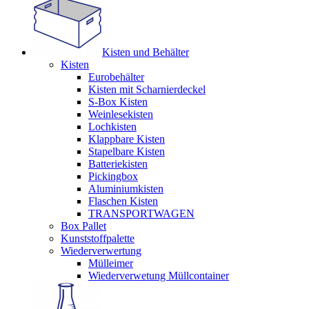
Kisten und Behälter
Kisten
Eurobehälter
Kisten mit Scharnierdeckel
S-Box Kisten
Weinlesekisten
Lochkisten
Klappbare Kisten
Stapelbare Kisten
Batteriekisten
Pickingbox
Aluminiumkisten
Flaschen Kisten
TRANSPORTWAGEN
Box Pallet
Kunststoffpalette
Wiederverwertung
Mülleimer
Wiederverwetung Müllcontainer