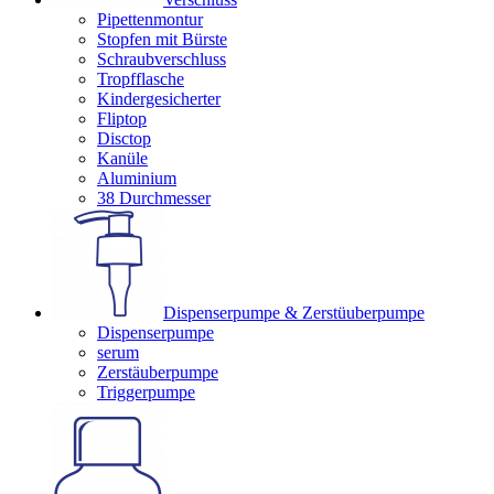
Pipettenmontur
Stopfen mit Bürste
Schraubverschluss
Tropfflasche
Kindergesicherter
Fliptop
Disctop
Kanüle
Aluminium
38 Durchmesser
Dispenserpumpe & Zerstüuberpumpe
Dispenserpumpe
serum
Zerstäuberpumpe
Triggerpumpe