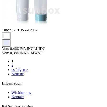
Tuben
GRUP-Y-F2002
Von:
0,46€
IVA INCLUIDO
Von:
0,38€
INKL. MWST
1
2
es folgen >
Neueste
Information
Wir über uns
Kontakt
Bei Sunbox kaufen