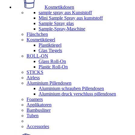
Kosmetikdosen
sample spray aus Kunststoff
Mini Sample Spray aus kunststoff
Sample Spray glas
Sample-Spray-Maschine
Fläschchen
Kosmetiktiegel
Plastiktiegel
Glas Tiegels
ROLL-ON
Glass Roll-On
Plastic Roll-On
STICKS
Airless
Aluminium Pillendosen
Aluminium schrauben Pillendosen
Aluminium druck verschluss pillendosen
Foamers
Applikatoren
Bambusliner
Tuben
Accessories