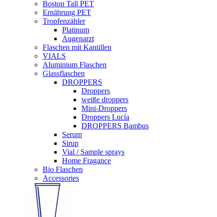
Boston Tall PET
Ernährung PET
Tropfenzähler
Platinum
Augenarzt
Flaschen mit Kanüllen
VIALS
Aluminium Flaschen
Glassflaschen
DROPPERS
Droppers
weiße droppers
Mini-Droppers
Droppers Lucía
DROPPERS Bambus
Serum
Sirup
Vial / Sample sprays
Home Fragance
Bio Flaschen
Accessories