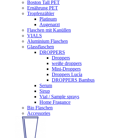
Boston Tall PET
Ernährung PET
Tropfenzähler
Platinum
Augenarzt
Flaschen mit Kanüllen
VIALS
Aluminium Flaschen
Glassflaschen
DROPPERS
Droppers
weiße droppers
Mini-Droppers
Droppers Lucía
DROPPERS Bambus
Serum
Sirup
Vial / Sample sprays
Home Fragance
Bio Flaschen
Accessories