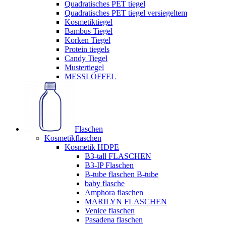
Quadratisches PET tiegel
Quadratisches PET tiegel versiegeltem
Kosmetiktiegel
Bambus Tiegel
Korken Tiegel
Protein tiegels
Candy Tiegel
Mustertiegel
MESSLÖFFEL
Flaschen
Kosmetikflaschen
Kosmetik HDPE
B3-tall FLASCHEN
B3-IP Flaschen
B-tube flaschen B-tube
baby flasche
Amphora flaschen
MARILYN FLASCHEN
Venice flaschen
Pasadena flaschen