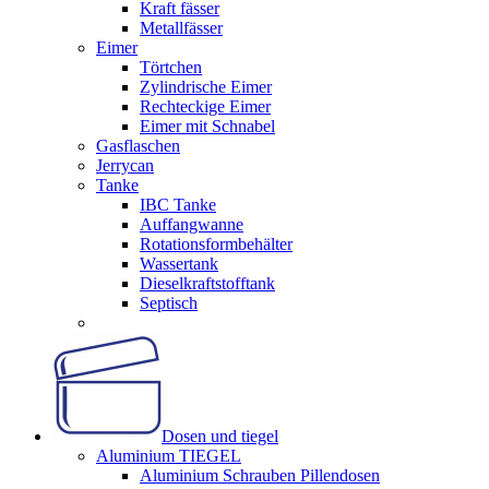
Kraft fässer
Metallfässer
Eimer
Törtchen
Zylindrische Eimer
Rechteckige Eimer
Eimer mit Schnabel
Gasflaschen
Jerrycan
Tanke
IBC Tanke
Auffangwanne
Rotationsformbehälter
Wassertank
Dieselkraftstofftank
Septisch
Dosen und tiegel
Aluminium TIEGEL
Aluminium Schrauben Pillendosen