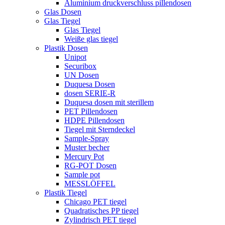
Aluminium druckverschluss pillendosen
Glas Dosen
Glas Tiegel
Glas Tiegel
Weiße glas tiegel
Plastik Dosen
Unipot
Securibox
UN Dosen
Duquesa Dosen
dosen SERIE-R
Duquesa dosen mit sterillem
PET Pillendosen
HDPE Pillendosen
Tiegel mit Sterndeckel
Sample-Spray
Muster becher
Mercury Pot
RG-POT Dosen
Sample pot
MESSLÖFFEL
Plastik Tiegel
Chicago PET tiegel
Quadratisches PP tiegel
Zylindrisch PET tiegel