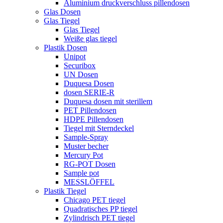
Aluminium druckverschluss pillendosen
Glas Dosen
Glas Tiegel
Glas Tiegel
Weiße glas tiegel
Plastik Dosen
Unipot
Securibox
UN Dosen
Duquesa Dosen
dosen SERIE-R
Duquesa dosen mit sterillem
PET Pillendosen
HDPE Pillendosen
Tiegel mit Sterndeckel
Sample-Spray
Muster becher
Mercury Pot
RG-POT Dosen
Sample pot
MESSLÖFFEL
Plastik Tiegel
Chicago PET tiegel
Quadratisches PP tiegel
Zylindrisch PET tiegel