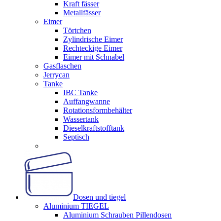
Kraft fässer
Metallfässer
Eimer
Törtchen
Zylindrische Eimer
Rechteckige Eimer
Eimer mit Schnabel
Gasflaschen
Jerrycan
Tanke
IBC Tanke
Auffangwanne
Rotationsformbehälter
Wassertank
Dieselkraftstofftank
Septisch
Dosen und tiegel
Aluminium TIEGEL
Aluminium Schrauben Pillendosen