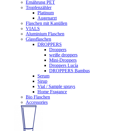
Ernährung PET
Tropfenzähler
Platinum
Augenarzt
Flaschen mit Kanüllen
VIALS
Aluminium Flaschen
Glassflaschen
DROPPERS
Droppers
weiße droppers
Mini-Droppers
Droppers Lucía
DROPPERS Bambus
Serum
Sirup
Vial / Sample sprays
Home Fragance
Bio Flaschen
Accessories