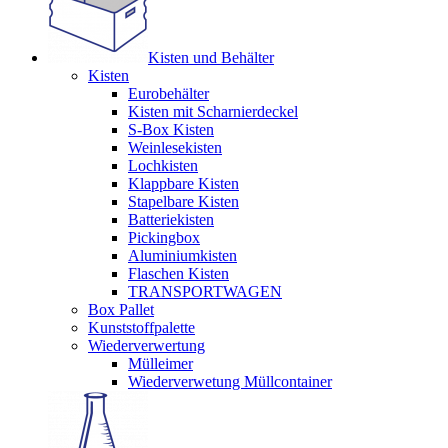
Kisten und Behälter
Kisten
Eurobehälter
Kisten mit Scharnierdeckel
S-Box Kisten
Weinlesekisten
Lochkisten
Klappbare Kisten
Stapelbare Kisten
Batteriekisten
Pickingbox
Aluminiumkisten
Flaschen Kisten
TRANSPORTWAGEN
Box Pallet
Kunststoffpalette
Wiederverwertung
Mülleimer
Wiederverwetung Müllcontainer