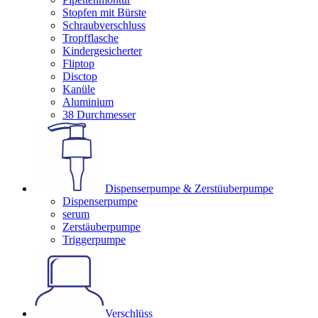
Stopfen mit Bürste
Schraubverschluss
Tropfflasche
Kindergesicherter
Fliptop
Disctop
Kanüle
Aluminium
38 Durchmesser
Dispenserpumpe & Zerstüuberpumpe
Dispenserpumpe
serum
Zerstäuberpumpe
Triggerpumpe
Verschlüss