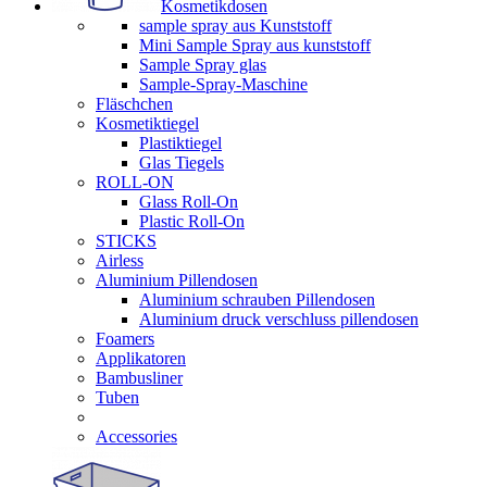
Kosmetikdosen
sample spray aus Kunststoff
Mini Sample Spray aus kunststoff
Sample Spray glas
Sample-Spray-Maschine
Fläschchen
Kosmetiktiegel
Plastiktiegel
Glas Tiegels
ROLL-ON
Glass Roll-On
Plastic Roll-On
STICKS
Airless
Aluminium Pillendosen
Aluminium schrauben Pillendosen
Aluminium druck verschluss pillendosen
Foamers
Applikatoren
Bambusliner
Tuben
Accessories