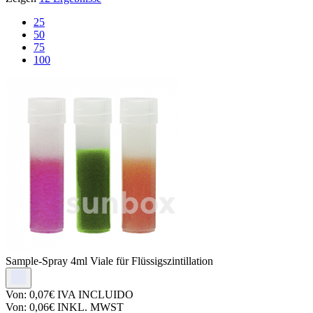
25
50
75
100
Sample-Spray
4ml Viale für Flüssigszintillation
Von:
0,07€
IVA INCLUIDO
Von:
0,06€
INKL. MWST