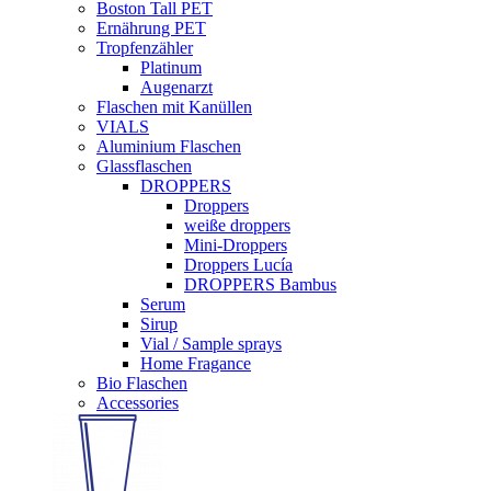
Boston Tall PET
Ernährung PET
Tropfenzähler
Platinum
Augenarzt
Flaschen mit Kanüllen
VIALS
Aluminium Flaschen
Glassflaschen
DROPPERS
Droppers
weiße droppers
Mini-Droppers
Droppers Lucía
DROPPERS Bambus
Serum
Sirup
Vial / Sample sprays
Home Fragance
Bio Flaschen
Accessories