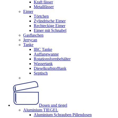
Kraft fässer
Metallfässer
Eimer
Törtchen
Zylindrische Eimer
Rechteckige Eimer
Eimer mit Schnabel
Gasflaschen
Jerrycan
Tanke
IBC Tanke
Auffangwanne
Rotationsformbehälter
Wassertank
Dieselkraftstofftank
Septisch
Dosen und tiegel
Aluminium TIEGEL
Aluminium Schrauben Pillendosen