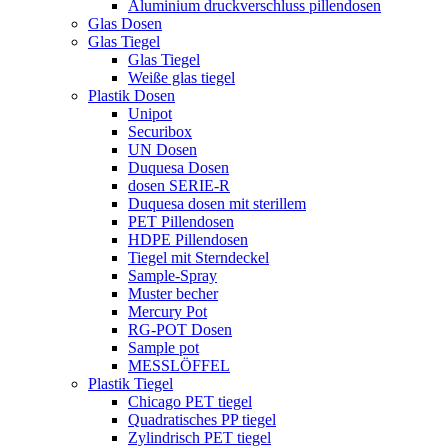
Aluminium druckverschluss pillendosen
Glas Dosen
Glas Tiegel
Glas Tiegel
Weiße glas tiegel
Plastik Dosen
Unipot
Securibox
UN Dosen
Duquesa Dosen
dosen SERIE-R
Duquesa dosen mit sterillem
PET Pillendosen
HDPE Pillendosen
Tiegel mit Sterndeckel
Sample-Spray
Muster becher
Mercury Pot
RG-POT Dosen
Sample pot
MESSLÖFFEL
Plastik Tiegel
Chicago PET tiegel
Quadratisches PP tiegel
Zylindrisch PET tiegel