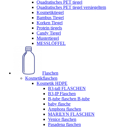
Quadratisches PET tiegel
Quadratisches PET tiegel versiegeltem
Kosmetiktiegel
Bambus Tiegel
Korken Tiegel
Protein tiegels
Candy Tiegel
Mustertiegel
MESSLÖFFEL
Flaschen
Kosmetikflaschen
Kosmetik HDPE
B3-tall FLASCHEN
B3-IP Flaschen
B-tube flaschen B-tube
baby flasche
Amphora flaschen
MARILYN FLASCHEN
Venice flaschen
Pasadena flaschen