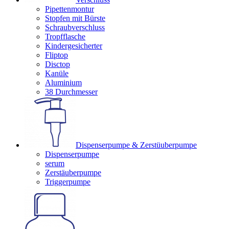
Pipettenmontur
Stopfen mit Bürste
Schraubverschluss
Tropfflasche
Kindergesicherter
Fliptop
Disctop
Kanüle
Aluminium
38 Durchmesser
Dispenserpumpe & Zerstüuberpumpe
Dispenserpumpe
serum
Zerstäuberpumpe
Triggerpumpe