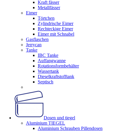
Kraft fässer
Metallfässer
Eimer
Törtchen
Zylindrische Eimer
Rechteckige Eimer
Eimer mit Schnabel
Gasflaschen
Jerrycan
Tanke
IBC Tanke
Auffangwanne
Rotationsformbehälter
Wassertank
Dieselkraftstofftank
Septisch
Dosen und tiegel
Aluminium TIEGEL
Aluminium Schrauben Pillendosen