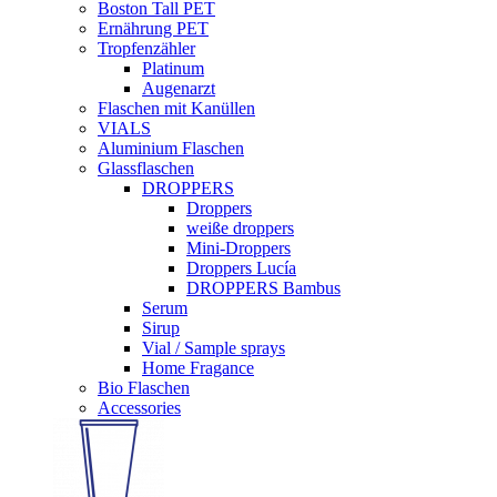
Boston Tall PET
Ernährung PET
Tropfenzähler
Platinum
Augenarzt
Flaschen mit Kanüllen
VIALS
Aluminium Flaschen
Glassflaschen
DROPPERS
Droppers
weiße droppers
Mini-Droppers
Droppers Lucía
DROPPERS Bambus
Serum
Sirup
Vial / Sample sprays
Home Fragance
Bio Flaschen
Accessories