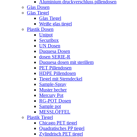
Aluminium druckverschluss pillendosen
Glas Dosen
Glas Tiegel
Glas Tiegel
Weiße glas tiegel
Plastik Dosen
Unipot
Securibox
UN Dosen
Duquesa Dosen
dosen SERIE-R
Duquesa dosen mit sterillem
PET Pillendosen
HDPE Pillendosen
Tiegel mit Sterndeckel
Sample-Spray
Muster becher
Mercury Pot
RG-POT Dosen
Sample pot
MESSLÖFFEL
Plastik Tiegel
Chicago PET tiegel
Quadratisches PP tiegel
Zylindrisch PET tiegel