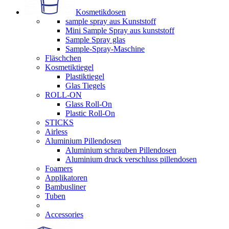
Kosmetikdosen
sample spray aus Kunststoff
Mini Sample Spray aus kunststoff
Sample Spray glas
Sample-Spray-Maschine
Fläschchen
Kosmetiktiegel
Plastiktiegel
Glas Tiegels
ROLL-ON
Glass Roll-On
Plastic Roll-On
STICKS
Airless
Aluminium Pillendosen
Aluminium schrauben Pillendosen
Aluminium druck verschluss pillendosen
Foamers
Applikatoren
Bambusliner
Tuben
Accessories