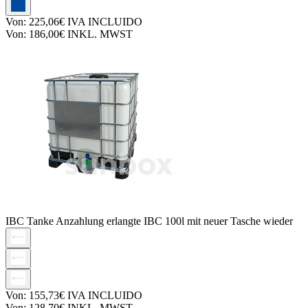
Von:
225,06€
IVA INCLUIDO
Von:
186,00€
INKL. MWST
IBC Tanke
Anzahlung erlangte IBC 100l mit neuer Tasche wieder
Von:
155,73€
IVA INCLUIDO
Von:
128,70€
INKL. MWST