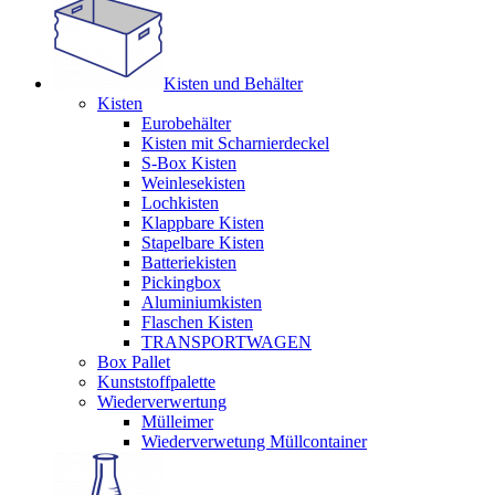
Kisten und Behälter
Kisten
Eurobehälter
Kisten mit Scharnierdeckel
S-Box Kisten
Weinlesekisten
Lochkisten
Klappbare Kisten
Stapelbare Kisten
Batteriekisten
Pickingbox
Aluminiumkisten
Flaschen Kisten
TRANSPORTWAGEN
Box Pallet
Kunststoffpalette
Wiederverwertung
Mülleimer
Wiederverwetung Müllcontainer