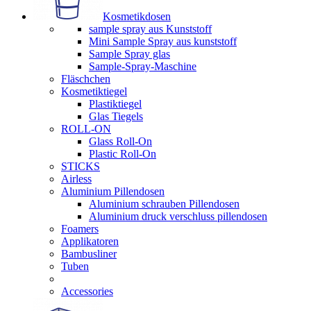
Kosmetikdosen
sample spray aus Kunststoff
Mini Sample Spray aus kunststoff
Sample Spray glas
Sample-Spray-Maschine
Fläschchen
Kosmetiktiegel
Plastiktiegel
Glas Tiegels
ROLL-ON
Glass Roll-On
Plastic Roll-On
STICKS
Airless
Aluminium Pillendosen
Aluminium schrauben Pillendosen
Aluminium druck verschluss pillendosen
Foamers
Applikatoren
Bambusliner
Tuben
Accessories