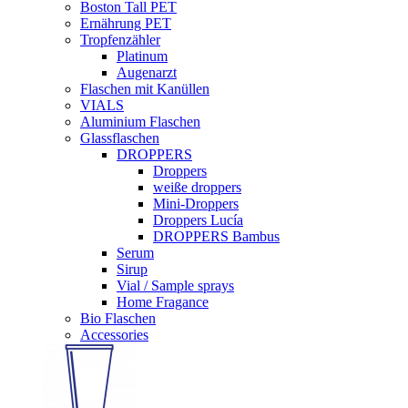
Boston Tall PET
Ernährung PET
Tropfenzähler
Platinum
Augenarzt
Flaschen mit Kanüllen
VIALS
Aluminium Flaschen
Glassflaschen
DROPPERS
Droppers
weiße droppers
Mini-Droppers
Droppers Lucía
DROPPERS Bambus
Serum
Sirup
Vial / Sample sprays
Home Fragance
Bio Flaschen
Accessories