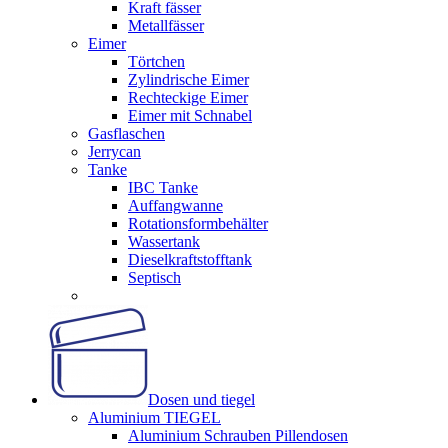
Kraft fässer
Metallfässer
Eimer
Törtchen
Zylindrische Eimer
Rechteckige Eimer
Eimer mit Schnabel
Gasflaschen
Jerrycan
Tanke
IBC Tanke
Auffangwanne
Rotationsformbehälter
Wassertank
Dieselkraftstofftank
Septisch
Dosen und tiegel
Aluminium TIEGEL
Aluminium Schrauben Pillendosen