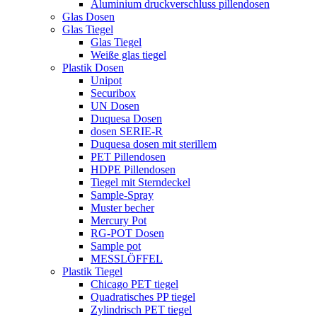
Aluminium druckverschluss pillendosen
Glas Dosen
Glas Tiegel
Glas Tiegel
Weiße glas tiegel
Plastik Dosen
Unipot
Securibox
UN Dosen
Duquesa Dosen
dosen SERIE-R
Duquesa dosen mit sterillem
PET Pillendosen
HDPE Pillendosen
Tiegel mit Sterndeckel
Sample-Spray
Muster becher
Mercury Pot
RG-POT Dosen
Sample pot
MESSLÖFFEL
Plastik Tiegel
Chicago PET tiegel
Quadratisches PP tiegel
Zylindrisch PET tiegel