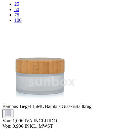
25
50
75
100
Bambus Tiegel
15ML Bambus Glaskristallkrug
Von:
1,09€
IVA INCLUIDO
Von:
0,90€
INKL. MWST