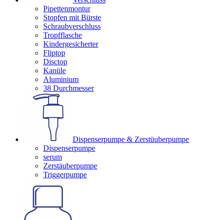
Pipettenmontur
Stopfen mit Bürste
Schraubverschluss
Tropfflasche
Kindergesicherter
Fliptop
Disctop
Kanüle
Aluminium
38 Durchmesser
Dispenserpumpe & Zerstüuberpumpe
Dispenserpumpe
serum
Zerstäuberpumpe
Triggerpumpe