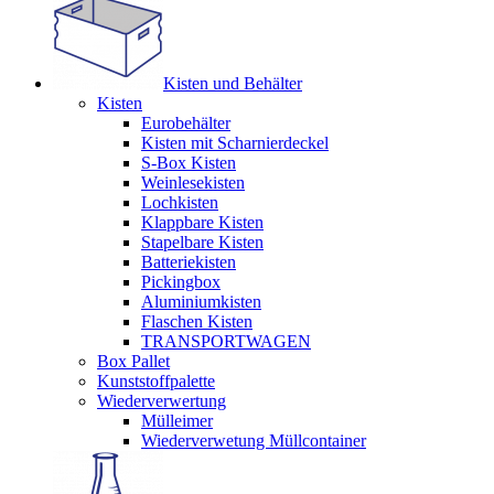
Kisten und Behälter
Kisten
Eurobehälter
Kisten mit Scharnierdeckel
S-Box Kisten
Weinlesekisten
Lochkisten
Klappbare Kisten
Stapelbare Kisten
Batteriekisten
Pickingbox
Aluminiumkisten
Flaschen Kisten
TRANSPORTWAGEN
Box Pallet
Kunststoffpalette
Wiederverwertung
Mülleimer
Wiederverwetung Müllcontainer