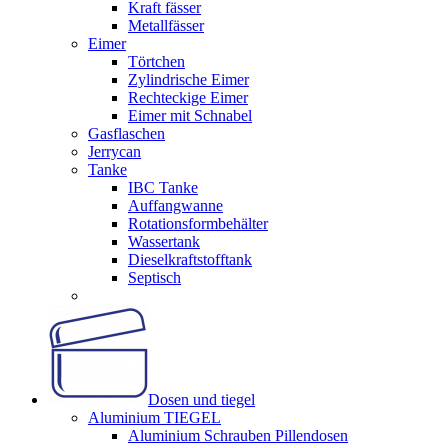
Kraft fässer
Metallfässer
Eimer
Törtchen
Zylindrische Eimer
Rechteckige Eimer
Eimer mit Schnabel
Gasflaschen
Jerrycan
Tanke
IBC Tanke
Auffangwanne
Rotationsformbehälter
Wassertank
Dieselkraftstofftank
Septisch
Dosen und tiegel
Aluminium TIEGEL
Aluminium Schrauben Pillendosen