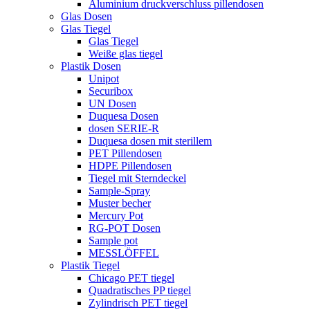
Aluminium druckverschluss pillendosen
Glas Dosen
Glas Tiegel
Glas Tiegel
Weiße glas tiegel
Plastik Dosen
Unipot
Securibox
UN Dosen
Duquesa Dosen
dosen SERIE-R
Duquesa dosen mit sterillem
PET Pillendosen
HDPE Pillendosen
Tiegel mit Sterndeckel
Sample-Spray
Muster becher
Mercury Pot
RG-POT Dosen
Sample pot
MESSLÖFFEL
Plastik Tiegel
Chicago PET tiegel
Quadratisches PP tiegel
Zylindrisch PET tiegel