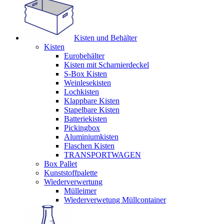
Kisten und Behälter
Kisten
Eurobehälter
Kisten mit Scharnierdeckel
S-Box Kisten
Weinlesekisten
Lochkisten
Klappbare Kisten
Stapelbare Kisten
Batteriekisten
Pickingbox
Aluminiumkisten
Flaschen Kisten
TRANSPORTWAGEN
Box Pallet
Kunststoffpalette
Wiederverwertung
Mülleimer
Wiederverwetung Müllcontainer