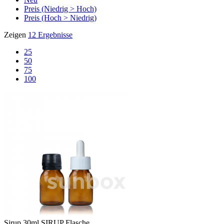
Preis (Niedrig > Hoch)
Preis (Hoch > Niedrig)
Zeigen
12 Ergebnisse
25
50
75
100
Sirup
30ml SIRUP Flasche