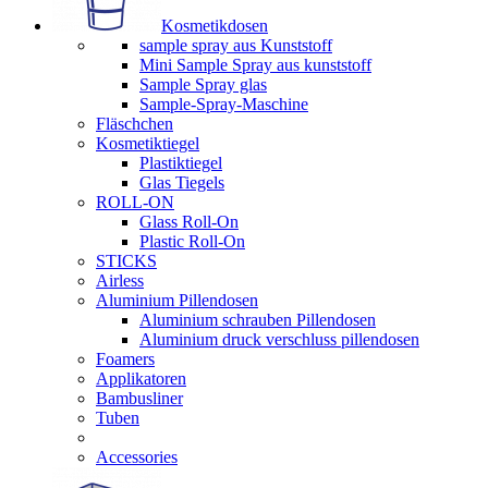
Kosmetikdosen
sample spray aus Kunststoff
Mini Sample Spray aus kunststoff
Sample Spray glas
Sample-Spray-Maschine
Fläschchen
Kosmetiktiegel
Plastiktiegel
Glas Tiegels
ROLL-ON
Glass Roll-On
Plastic Roll-On
STICKS
Airless
Aluminium Pillendosen
Aluminium schrauben Pillendosen
Aluminium druck verschluss pillendosen
Foamers
Applikatoren
Bambusliner
Tuben
Accessories