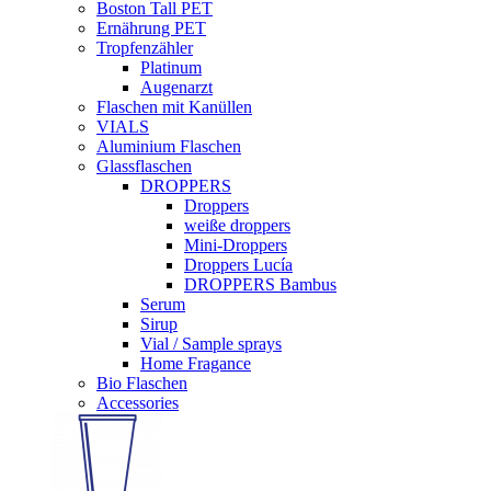
Boston Tall PET
Ernährung PET
Tropfenzähler
Platinum
Augenarzt
Flaschen mit Kanüllen
VIALS
Aluminium Flaschen
Glassflaschen
DROPPERS
Droppers
weiße droppers
Mini-Droppers
Droppers Lucía
DROPPERS Bambus
Serum
Sirup
Vial / Sample sprays
Home Fragance
Bio Flaschen
Accessories