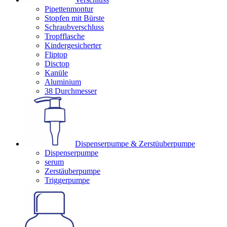
Pipettenmontur
Stopfen mit Bürste
Schraubverschluss
Tropfflasche
Kindergesicherter
Fliptop
Disctop
Kanüle
Aluminium
38 Durchmesser
Dispenserpumpe & Zerstüuberpumpe
Dispenserpumpe
serum
Zerstäuberpumpe
Triggerpumpe