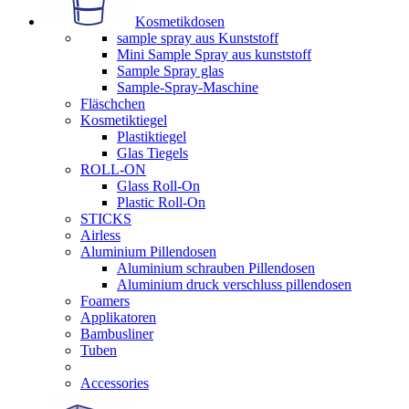
Kosmetikdosen
sample spray aus Kunststoff
Mini Sample Spray aus kunststoff
Sample Spray glas
Sample-Spray-Maschine
Fläschchen
Kosmetiktiegel
Plastiktiegel
Glas Tiegels
ROLL-ON
Glass Roll-On
Plastic Roll-On
STICKS
Airless
Aluminium Pillendosen
Aluminium schrauben Pillendosen
Aluminium druck verschluss pillendosen
Foamers
Applikatoren
Bambusliner
Tuben
Accessories