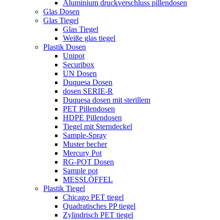
Aluminium druckverschluss pillendosen
Glas Dosen
Glas Tiegel
Glas Tiegel
Weiße glas tiegel
Plastik Dosen
Unipot
Securibox
UN Dosen
Duquesa Dosen
dosen SERIE-R
Duquesa dosen mit sterillem
PET Pillendosen
HDPE Pillendosen
Tiegel mit Sterndeckel
Sample-Spray
Muster becher
Mercury Pot
RG-POT Dosen
Sample pot
MESSLÖFFEL
Plastik Tiegel
Chicago PET tiegel
Quadratisches PP tiegel
Zylindrisch PET tiegel