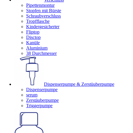
Pipettenmontur
Stopfen mit Bürste
Schraubverschluss
Tropfflasche
Kindergesicherter
Fliptop
Disctop
Kanüle
Aluminium
38 Durchmesser
Dispenserpumpe & Zerstüuberpumpe
Dispenserpumpe
serum
Zerstäuberpumpe
Triggerpumpe