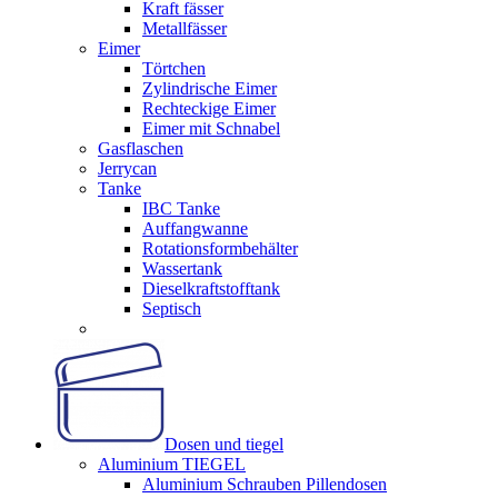
Kraft fässer
Metallfässer
Eimer
Törtchen
Zylindrische Eimer
Rechteckige Eimer
Eimer mit Schnabel
Gasflaschen
Jerrycan
Tanke
IBC Tanke
Auffangwanne
Rotationsformbehälter
Wassertank
Dieselkraftstofftank
Septisch
Dosen und tiegel
Aluminium TIEGEL
Aluminium Schrauben Pillendosen