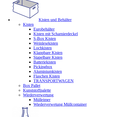
Kisten und Behälter
Kisten
Eurobehälter
Kisten mit Scharnierdeckel
S-Box Kisten
Weinlesekisten
Lochkisten
Klappbare Kisten
Stapelbare Kisten
Batteriekisten
Pickingbox
Aluminiumkisten
Flaschen Kisten
TRANSPORTWAGEN
Box Pallet
Kunststoffpalette
Wiederverwertung
Mülleimer
Wiederverwetung Müllcontainer