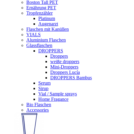
Boston Tall PET
Ernährung PET
Tropfenzähler
Platinum
Augenarzt
Flaschen mit Kanüllen
VIALS
Aluminium Flaschen
Glassflaschen
DROPPERS
Droppers
weiße droppers
Mini-Droppers
Droppers Lucía
DROPPERS Bambus
Serum
Sirup
Vial / Sample sprays
Home Fragance
Bio Flaschen
Accessories